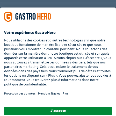
L’offre de la société GastroHero est exclusivement destinée aux
entreprises. Tous les prix sont des prix unitaires nets majorés de
la TVA légale en vigueur. Toutes les illustrations sont similaires.
Certaines méthodes de paiement peuvent entraîner des frais
supplémentaires
.
² PVC : Prix de Vente Conseillé par le fabricant
*A partir d'un montant de 350€ net. Jusqu'à cette date, les frais
de port s'élèvent à 7,90€ (hors TVA).
© 2026 GastroHero - Matériel et équipement de restauration -
Conditions générales de vente
/
Protection des données
/
Paramètres de confidentialité
/
Mentions légales
/
Formulaire de
signalement