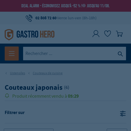
DEAL ALARM - ÉCONOMISEZ JUSQU’À -52 % !
JUSQU’AU 11/08.
02 808 72 60
Vente lun-ven (8h-18h)
Ustensiles
Couteaux de cuisine
Couteaux japonais
(6)
05:29
Produit récemment vendu à
Filtrer sur