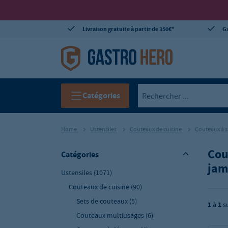
Livraison gratuite à partir de 350€*
Ga
Catégories
Home
Ustensiles
Couteaux de cuisine
Couteaux à 
Cou
Catégories
ja
Ustensiles
(1071)
Couteaux de cuisine
(90)
Sets de couteaux
(5)
1
à
1
s
Couteaux multiusages
(6)