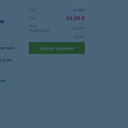
PVC²:
87,99 €
55,90 €
Prix:
ox
Vous
32,09 €
économisez:
Prix HT,
e
Ajouter au panier
sse sans
e prise
bles