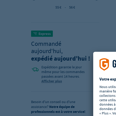
55 €
-
56 €
Commandé
aujourd'hui,
expédié aujourd'hui !
Expédition garantie le jour
même pour les commandes
passées avant 14 heures.
Afficher plus
Besoin d'un conseil ou d'une
assistance?
Notre équipe de
professionnels est à votre service!