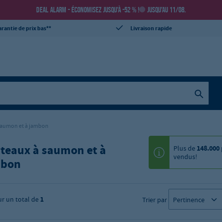
DEAL ALARM - ÉCONOMISEZ JUSQU’À -52 % !
JUSQU’AU 11/08.
rantie de prix bas**
Livraison rapide
saumon et à jambon
teaux à saumon et à
Plus de
148.000
vendus!
mbon
ur un total de
1
Trier par