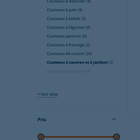
Couteaux à désosser
(4)
Couteaux à pain
(4)
Couteaux à kebab
(3)
Couteaux à légumes
(4)
Couteaux japonais
(6)
Couteaux à fromage
(2)
Couteaux de cuisine
(16)
Couteaux à saumon et à jambon
(1)
Couteaux à éplucher
(9)
Couteaux à tomates
(2)
Couteaux à viande et à découper
(2)
+ Voir plus
Hachoirs berceuses
(2)
Autres couteaux
(3)
Aiguiser & entretien
(7)
Prix
Porte-couteaux
(10)
Armoires de stérilisation
(2)