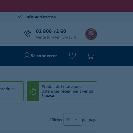
Délai de rétraction
02 808 72 60
Vente lun-ven (8h-18h)
Se connecter
Produit de la catégorie
produits
Ustensiles
récemment vendu
à
04:54
Afficher
par page