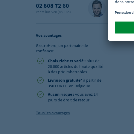
02 808 72 60
Vente lun-ven (8h-18h)
Vos avantages
GastroHero, un partenaire de
confiance:
Choix riche et varié :
plus de
20.000 articles de haute qualité
à des prix imbattables
Livraison gratuite*
à partir de
350 EUR HT en Belgique
Aucun risque :
vous avez 14
jours de droit de retour
Tous les avantages