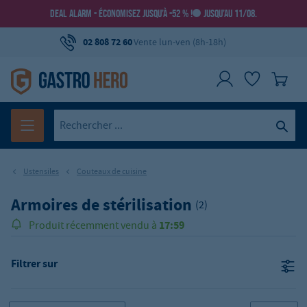
DEAL ALARM - ÉCONOMISEZ JUSQU’À -52 % !
JUSQU’AU 11/08.
02 808 72 60
Vente lun-ven (8h-18h)
Ustensiles
Couteaux de cuisine
Armoires de stérilisation
(2)
17:59
Produit récemment vendu à
Filtrer sur