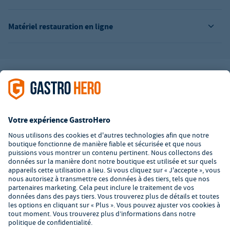
Matériel restauration en ligne
L’offre de la société GastroHero est exclusivement destinée aux
entreprises. Tous les prix sont des prix unitaires nets majorés de
la TVA légale en vigueur. Toutes les illustrations sont similaires.
Certaines méthodes de paiement peuvent entraîner des frais
supplémentaires
.
² PVC : Prix de Vente Conseillé par le fabricant
*A partir d'un montant de 350€ net. Jusqu'à cette date, les frais
de port s'élèvent à 7,90€ (hors TVA).
© 2026 GastroHero - Matériel et équipement de restauration -