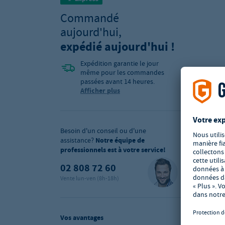
Commandé
aujourd'hui,
expédié aujourd'hui !
Expédition garantie le jour
même pour les commandes
passées avant 14 heures.
Afficher plus
Besoin d'un conseil ou d'une
assistance?
Notre équipe de
professionnels est à votre service!
02 808 72 60
Vente lun-ven (8h-18h)
Vos avantages