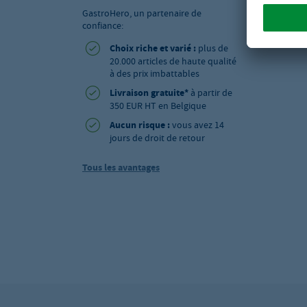
GastroHero, un partenaire de
confiance:
Choix riche et varié :
plus de
20.000 articles de haute qualité
à des prix imbattables
Livraison gratuite*
à partir de
350 EUR HT en Belgique
Aucun risque :
vous avez 14
jours de droit de retour
Tous les avantages