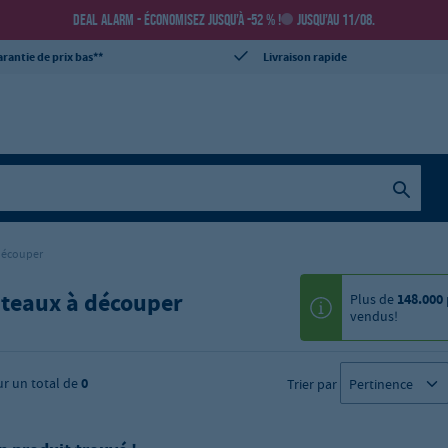
DEAL ALARM - ÉCONOMISEZ JUSQU’À -52 % !
JUSQU’AU 11/08.
rantie de prix bas**
Livraison rapide
découper
teaux à découper
Plus de
148.000
vendus!
ur un total de
0
Trier par