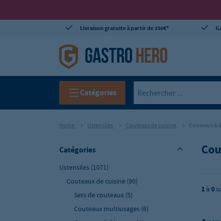
Livraison gratuite à partir de 350€*
Ga
Catégories
Home
Ustensiles
Couteaux de cuisine
Couteaux à 
Cou
Catégories
Ustensiles
(1071)
Couteaux de cuisine
(90)
1
à
0
s
Sets de couteaux
(5)
Couteaux multiusages
(6)