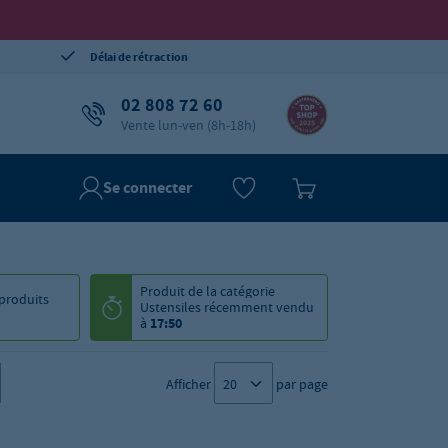
Délai de rétraction
02 808 72 60
Vente lun-ven (8h-18h)
Se connecter
Produit de la catégorie
produits
Ustensiles
récemment vendu
à
17:50
Afficher
par page