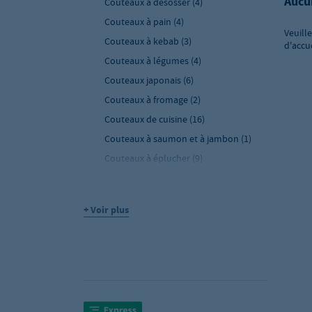
Aucu
Couteaux à désosser
(4)
Couteaux à pain
(4)
Veuill
Couteaux à kebab
(3)
d'accu
Couteaux à légumes
(4)
Couteaux japonais
(6)
Couteaux à fromage
(2)
Couteaux de cuisine
(16)
Couteaux à saumon et à jambon
(1)
Couteaux à éplucher
(9)
Couteaux à tomates
(2)
Couteaux à viande et à découper
(2)
+ Voir plus
Hachoirs berceuses
(2)
Autres couteaux
(3)
Aiguiser & entretien
(7)
Porte-couteaux
(10)
Armoires de stérilisation
(2)