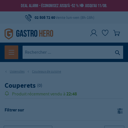
DEAL ALARM - ÉCONOMISEZ JUSQU’À -52 % !
JUSQU’AU 11/08.
02 808 72 60
Vente lun-ven (8h-18h)
Ustensiles
Couteaux de cuisine
Couperets
(0)
22:48
Produit récemment vendu à
Filtrer sur