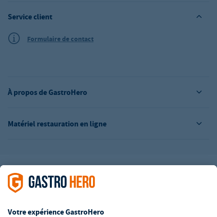
Service client
Formulaire de contact
À propos de GastroHero
Matériel restauration en ligne
L’offre de la société GastroHero est exclusivement destinée aux
entreprises. Tous les prix sont des prix unitaires nets majorés de
la TVA légale en vigueur. Toutes les illustrations sont similaires.
Certaines méthodes de paiement peuvent entraîner des frais
supplémentaires
.