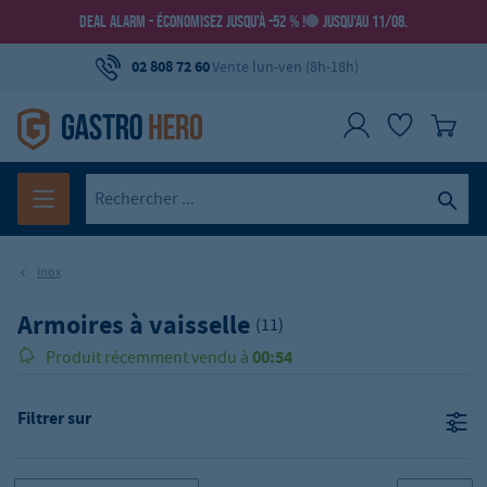
DEAL ALARM - ÉCONOMISEZ JUSQU’À -52 % !
JUSQU’AU 11/08.
02 808 72 60
Vente lun-ven (8h-18h)
Inox
Armoires à vaisselle
(11)
00:54
Produit récemment vendu à
Filtrer sur