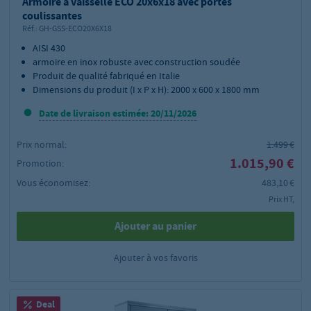
Armoire à vaisselle ECO 20x6x18 avec portes
coulissantes
Réf.:
GH-GSS-ECO20X6X18
AISI 430
armoire en inox robuste avec construction soudée
Produit de qualité fabriqué en Italie
Dimensions du produit (I x P x H): 2000 x 600 x 1800 mm
Date de livraison estimée: 20/11/2026
Prix normal:
1.499 €
1.015,90 €
Promotion:
Vous économisez:
483,10 €
Prix HT,
Ajouter au panier
Ajouter à vos favoris
Deal