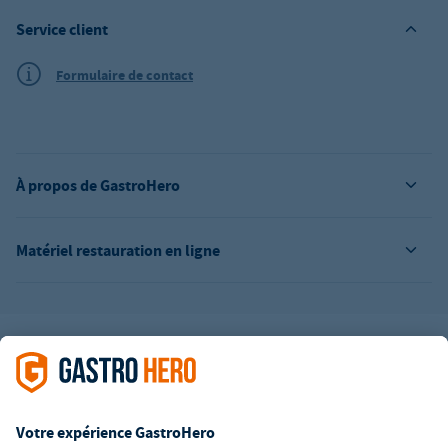
Service client
Formulaire de contact
À propos de GastroHero
Matériel restauration en ligne
L’offre de la société GastroHero est exclusivement destinée aux
entreprises. Tous les prix sont des prix unitaires nets majorés de
la TVA légale en vigueur. Toutes les illustrations sont similaires.
Certaines méthodes de paiement peuvent entraîner des frais
supplémentaires
.