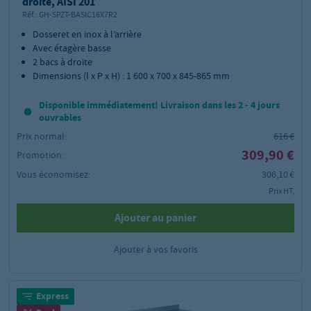
droite, AISI 201
Réf.:
GH-SPZT-BASIC16X7R2
Dosseret en inox à l’arrière
Avec étagère basse
2 bacs à droite
Dimensions (l x P x H) : 1 600 x 700 x 845-865 mm
Disponible immédiatement! Livraison dans les 2 - 4 jours
ouvrables
Prix normal:
616 €
309,90 €
Promotion:
Vous économisez:
306,10 €
Prix HT,
Ajouter au panier
Ajouter à vos favoris
Express