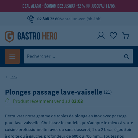
DEAL ALARM - ÉCONOMISEZ JUSQU’À -52 % !
JUSQU’AU 11/08.
02 808 72 60
Vente lun-ven (8h-18h)
Inox
Plonges passage lave-vaiselle
(21)
02:03
Produit récemment vendu à
Découvrez notre gamme de tables de plonge en inox avec passage
pour lave-vaisselle. Choisissez le modèle qui s'adapte le mieux à votre
cuisine professionnelle : avec ou sans dosseret, 1 ou 2 bacs, égouttoir
à droite ou à gauche, profondeur de 600 ou 700 mm... Toutes nos