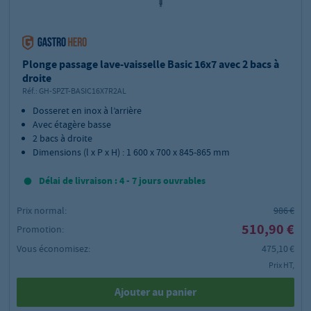
Plonge passage lave-vaisselle Basic 16x7 avec 2 bacs à
droite
Réf.:
GH-SPZT-BASIC16X7R2AL
Dosseret en inox à l’arrière
Avec étagère basse
2 bacs à droite
Dimensions (l x P x H) : 1 600 x 700 x 845-865 mm
Délai de livraison : 4 - 7 jours ouvrables
Prix normal:
986 €
510,90 €
Promotion:
Vous économisez:
475,10 €
Prix HT,
Ajouter au panier