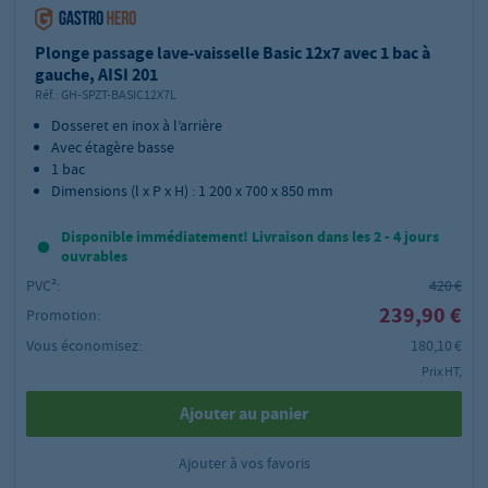
Plonge passage lave-vaisselle Basic 12x7 avec 1 bac à
gauche, AISI 201
Réf.:
GH-SPZT-BASIC12X7L
Dosseret en inox à l’arrière
Avec étagère basse
1 bac
Dimensions (l x P x H) : 1 200 x 700 x 850 mm
Disponible immédiatement! Livraison dans les 2 - 4 jours
ouvrables
PVC²:
420 €
239,90 €
Promotion:
Vous économisez:
180,10 €
Prix HT,
Ajouter au panier
Ajouter à vos favoris