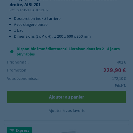
droite, AISI 201
Réf.:
GH-SPZT-BASIC12X6R
Dosseret en inox à l’arrière
Avec étagère basse
1 bac
Dimensions (l x P x H) : 1 200 x 600 x 850 mm
Disponible immédiatement! Livraison dans les 2 - 4 jours
ouvrables
Prix normal:
402 €
229,90 €
Promotion:
Vous économisez:
172,10 €
Prix HT,
Ajouter au panier
Ajouter à vos favoris
Express