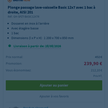
Plonge passage lave-vaisselle Basic 12x7 avec 1 bac à
droite, AISI 201
Réf.:
GH-SPZT-BASIC12X7R
Dosseret en inox à l’arrière
Avec étagère basse
1 bac
Dimensions (l x P x H) : 1 200 x 700 x 850 mm
Livraison à partir de: 28/08/2026
Prix normal:
452 €
239,90 €
Promotion:
Vous économisez:
212,10 €
Prix HT,
Ajouter au panier
Ajouter à vos favoris
Produit alternatif