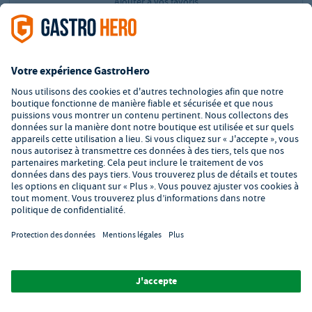
Ajouter à vos favoris
Express
Deal
Table de travail Basic 10x6 en inox avec étagère
inférieure et dosseret, à monter soi-même
Réf.:
GH-YATS106A
La table de travail de cuisine professionnelle économique
Conception intégrale en acier chromé
Fabrication conforme aux directives d'hygiène et de sécurité
Dimensions (l x P x H) : 1000 x 600 x 850 mm
Disponible immédiatement! Livraison dans les 2 - 4 jours