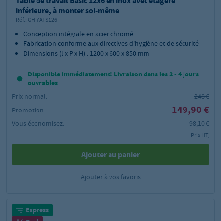
Table de travail Basic 12x6 en inox avec étagère
inférieure, à monter soi-même
Réf.:
GH-YATS126
Conception intégrale en acier chromé
Fabrication conforme aux directives d'hygiène et de sécurité
Dimensions (l x P x H) : 1200 x 600 x 850 mm
Disponible immédiatement! Livraison dans les 2 - 4 jours
ouvrables
Prix normal:
248 €
149,90 €
Promotion:
Vous économisez:
98,10 €
Prix HT,
Ajouter au panier
Ajouter à vos favoris
Express