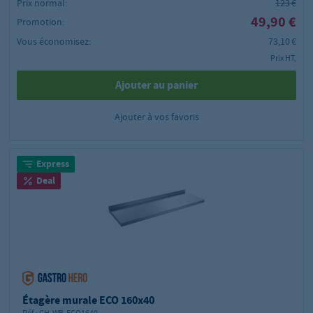
Prix normal:
123 €
49,90 €
Promotion:
Vous économisez:
73,10 €
Prix HT,
Ajouter au panier
Ajouter à vos favoris
Express
Deal
Étagère murale ECO 160x40
Réf.:
GH-WB-ECO1640