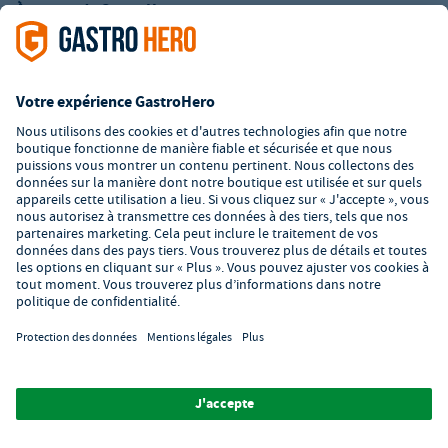
À propos de GastroHero
Matériel restauration en ligne
L’offre de la société GastroHero est exclusivement destinée aux
entreprises. Tous les prix sont des prix unitaires nets majorés de
la TVA légale en vigueur. Toutes les illustrations sont similaires.
Certaines méthodes de paiement peuvent entraîner des frais
supplémentaires
.
² PVC : Prix de Vente Conseillé par le fabricant
*A partir d'un montant de 350€ net. Jusqu'à cette date, les frais
de port s'élèvent à 7,90€ (hors TVA).