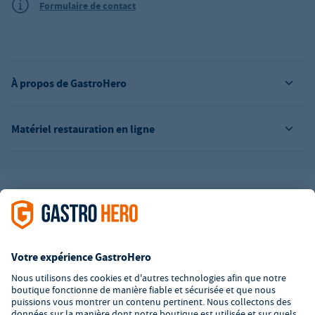
Formulaire de contact
À propos de GastroHero
Matériel restauration en ligne
L’offre de la société GastroHero est exclusivement destinée aux
entreprises. Tous les prix sont des prix unitaires nets majorés de
la TVA légale en vigueur. Toutes les illustrations sont similaires.
Certaines méthodes de paiement peuvent entraîner des frais
supplémentaires
.
² PVC : Prix de Vente Conseillé par le fabricant
*A partir d'un montant de 350€ net. Jusqu'à cette date, les frais
de port s'élèvent à 7,90€ (hors TVA).