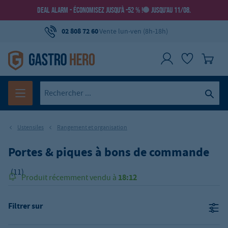
DEAL ALARM - ÉCONOMISEZ JUSQU’À -52 % !
JUSQU’AU 11/08.
02 808 72 60
Vente lun-ven (8h-18h)
Ustensiles
Rangement et organisation
Portes & piques à bons de commande
(11)
18:12
Produit récemment vendu à
Filtrer sur