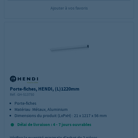
Ajouter à vos favoris
Porte-fiches, HENDI, (L)1220mm
Réf.:
GH-513750
Porte-fiches
Matériau :Métaux, Aluminium
Dimensions du produit (LxPxH) : 21 x 1217 x 56 mm
Délai de livraison : 4 - 7 jours ouvrables
Vérifiez la quantité minimale d'achat de
2
pièces.