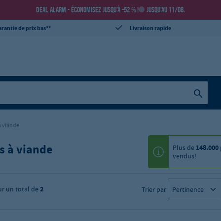
DEAL ALARM - ÉCONOMISEZ JUSQU’À -52 % !
JUSQU’AU 11/08.
rantie de prix bas**
Livraison rapide
à viande
s à viande
Plus de
148.000
vendus!
ur un total de
2
Trier par