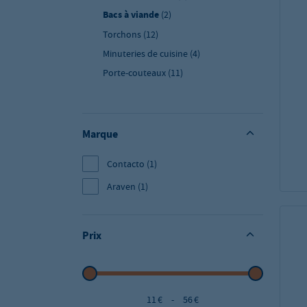
Bacs à viande
(2)
Torchons
(12)
Minuteries de cuisine
(4)
Porte-couteaux
(11)
Marque
Contacto
(1)
Araven
(1)
Prix
11 €
-
56 €