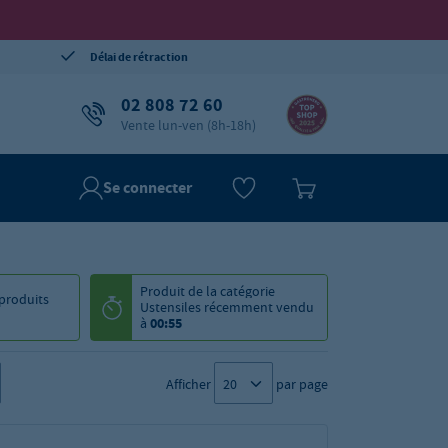
Délai de rétraction
02 808 72 60
Vente lun-ven (8h-18h)
Se connecter
Produit de la catégorie
produits
Ustensiles
récemment vendu
à
00:55
Afficher
par page