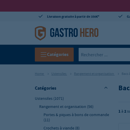
Livraison gratuite à partir de 350€*
Ga
Catégories
Home
Ustensiles
Rangement et organisation
Bacs 
Bac
Catégories
Ustensiles
(1071)
Rangement et organisation
(56)
1
à
2
s
Portes & piques à bons de commande
(11)
Crochets à viande
(8)