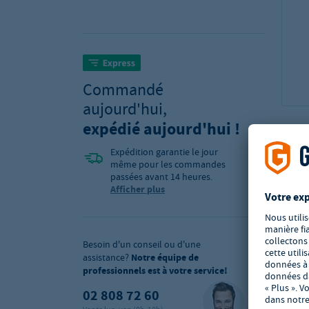
Commandé
aujourd'hui,
expédié aujourd'hui !
Expédition garantie le jour
même pour les commandes
passées avant 14 heures.
Afficher plus
Besoin d'un conseil ou d'une
assistance?
Notre équipe de
professionnels est à votre service!
02 808 72 60