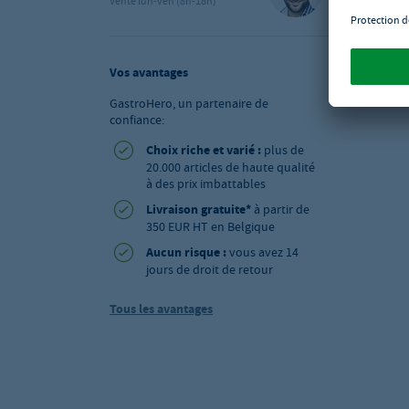
Vente lun-ven (8h-18h)
Vos avantages
GastroHero, un partenaire de
confiance:
Choix riche et varié :
plus de
20.000 articles de haute qualité
à des prix imbattables
Livraison gratuite*
à partir de
350 EUR HT en Belgique
Aucun risque :
vous avez 14
jours de droit de retour
Tous les avantages