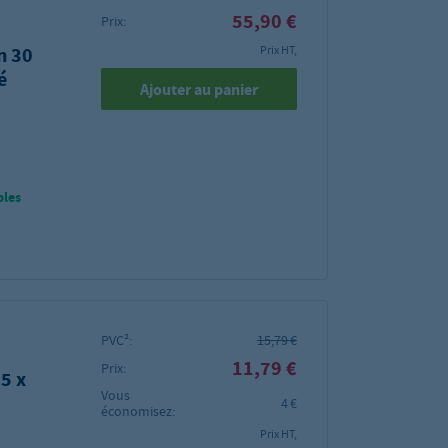
55,90 €
Prix:
n 30
Prix HT,
é
Ajouter au panier
bles
PVC²:
15,79 €
11,79 €
Prix:
5 x
Vous
4 €
économisez:
Prix HT,