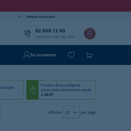
Délai de rétraction
02 808 72 60
Vente lun-ven (8h-18h)
Se connecter
Produit de la catégorie
produits
Ustensiles
récemment vendu
à
23:37
Afficher
par page