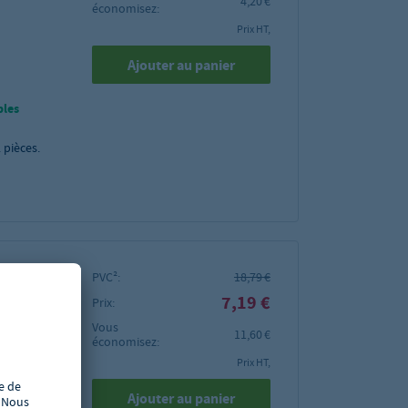
4,20 €
économisez:
Prix HT,
Ajouter au panier
bles
2
pièces.
PVC²:
18,79 €
7,19 €
Prix:
Vous
11,60 €
économisez:
outes les
Prix HT,
r presque
Ajouter au panier