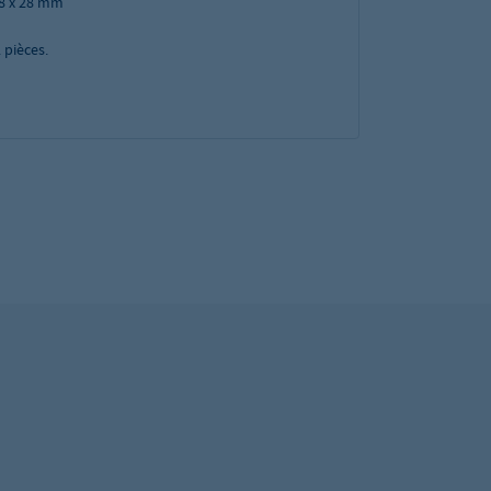
78 x 28 mm
2
pièces.