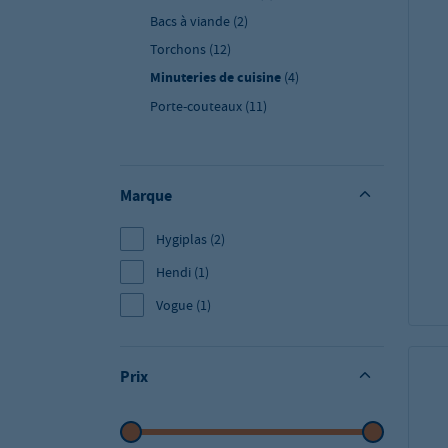
Bacs à viande
(2)
Torchons
(12)
Minuteries de cuisine
(4)
Porte-couteaux
(11)
Marque
Hygiplas
(2)
Hendi
(1)
Vogue
(1)
Prix