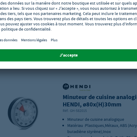
partout
alarme de 80 dB
dimensions du produit (L x P x H) : 63 x
mm
Délai de livraison : 4 - 7 jours ouvra
Vérifiez la quantité minimale d'achat de
Ajouter à vos favoris
Minuteur de cuisine analog
HENDI, ø80x(H)30mm
Réf.:
GH-582015
Minuteur de cuisine analogique
Matériau :Plastiques,Métaux, ABS (Acryl
butadiène styrène),Inox