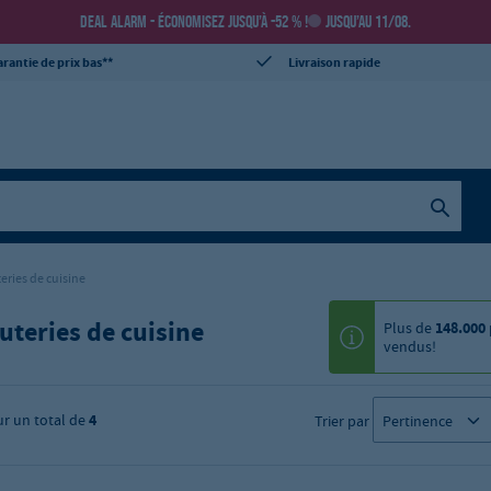
DEAL ALARM - ÉCONOMISEZ JUSQU’À -52 % !
JUSQU’AU 11/08.
rantie de prix bas**
Livraison rapide
eries de cuisine
uteries de cuisine
Plus de
148.000
vendus!
ur un total de
4
Trier par