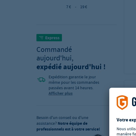
7 €
-
19 €
Commandé
aujourd'hui,
expédié aujourd'hui !
Expédition garantie le jour
même pour les commandes
passées avant 14 heures.
Afficher plus
Besoin d'un conseil ou d'une
assistance?
Notre équipe de
professionnels est à votre service!