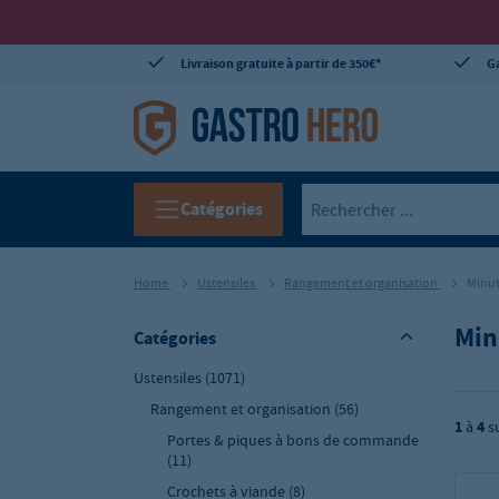
Livraison gratuite à partir de 350€*
Ga
Catégories
Home
Ustensiles
Rangement et organisation
Minut
Min
Catégories
Ustensiles
(1071)
Rangement et organisation
(56)
1
à
4
s
Portes & piques à bons de commande
(11)
Crochets à viande
(8)