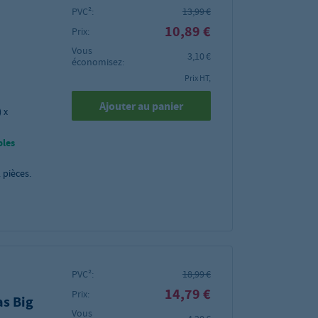
PVC²:
13,99 €
10,89 €
Prix:
Vous
3,10 €
économisez:
Prix HT,
Ajouter au panier
 x
bles
2
pièces.
PVC²:
18,99 €
14,79 €
Prix:
as Big
Vous