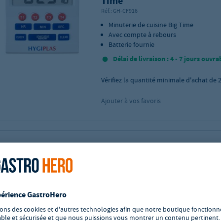
Time
Réf.:
GH-CF916
Minuterie de cuisine Big Time
Avec compte à rebours
Batterie fournie
Délai de livraison : 4 - 7 jours ouvra
Vérifiez la quantité minimale d'achat de
Ajouter à vos favoris
Minuteur aimanté Hygiplas
Réf.:
GH-DP028
minuterie de cuisine innovante pour t
cuisines disposant de peu d'espace
dos magnétique permettant de la fixe