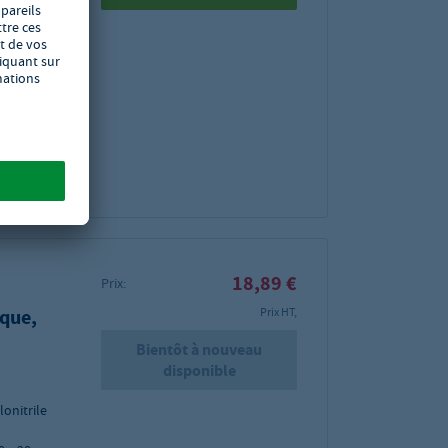
 15 x 63
bles
2
pièces.
18,89 €
Prix:
ique,
Prix HT,
Bientôt à nouveau
disponible
onitrile