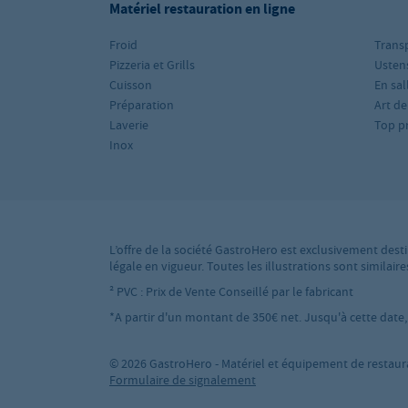
Matériel restauration en ligne
Froid
Trans
Pizzeria et Grills
Ustens
Cuisson
En sal
Préparation
Art de
Laverie
Top p
Inox
L’offre de la société GastroHero est exclusivement desti
légale en vigueur. Toutes les illustrations sont simila
² PVC : Prix de Vente Conseillé par le fabricant
*A partir d'un montant de 350€ net. Jusqu'à cette date, l
© 2026 GastroHero - Matériel et équipement de restaur
Formulaire de signalement