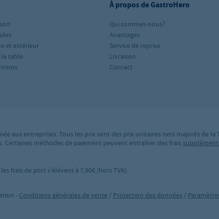
À propos de GastroHero
port
Qui sommes-nous?
iles
Avantages
le et extérieur
Service de reprise
 la table
Livraison
romos
Contact
née aux entreprises. Tous les prix sont des prix unitaires nets majorés de la
ires. Certaines méthodes de paiement peuvent entraîner des frais
supplément
es frais de port s'élèvent à 7,90€ (hors TVA).
ation -
Conditions générales de vente
/
Protection des données
/
Paramètres