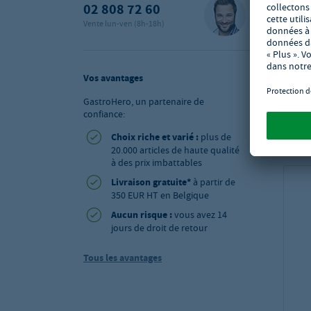
02 808 72 60
Vente lun-ven (8h-18h)
Vos avantages
GastroHero, un partenaire de
confiance:
Choix riche et varié :
plus de
20.000 articles de haute qualité
à des prix imbattables
Livraison gratuite*
à partir de
350 EUR HT en Belgique
Aucun risque :
vous avez 14
jours de droit de retour
Tous les avantages