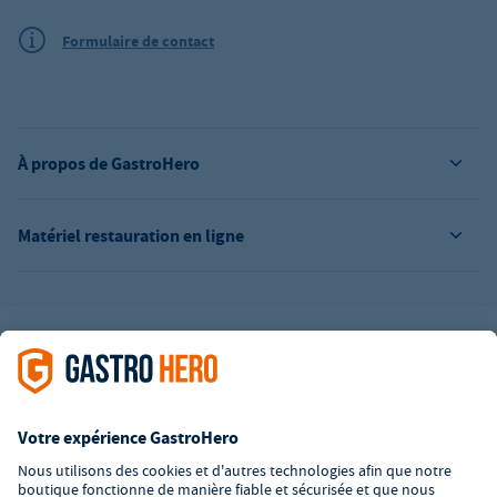
Formulaire de contact
À propos de GastroHero
Matériel restauration en ligne
L’offre de la société GastroHero est exclusivement destinée aux
entreprises. Tous les prix sont des prix unitaires nets majorés de
la TVA légale en vigueur. Toutes les illustrations sont similaires.
Certaines méthodes de paiement peuvent entraîner des frais
supplémentaires
.
² PVC : Prix de Vente Conseillé par le fabricant