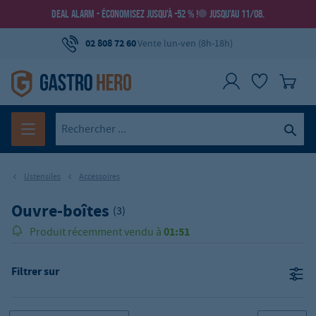
DEAL ALARM - ÉCONOMISEZ JUSQU’À -52 % !
JUSQU’AU 11/08.
02 808 72 60
Vente lun-ven (8h-18h)
Ustensiles
Accessoires
Ouvre-boîtes
(3)
01:51
Produit récemment vendu à
Filtrer sur