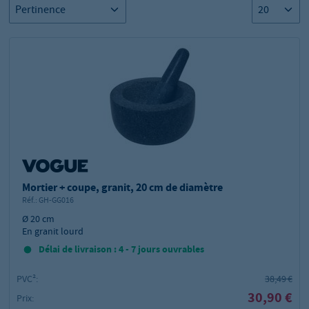
Mortier + coupe, granit, 20 cm de diamètre
Réf.:
GH-GG016
Ø 20 cm
En granit lourd
Délai de livraison : 4 - 7 jours ouvrables
PVC²:
38,49 €
30,90 €
Prix: