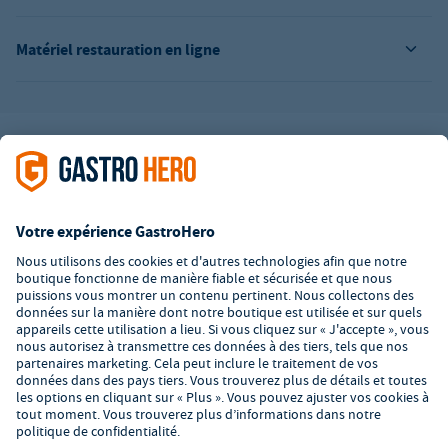
Matériel restauration en ligne
L’offre de la société GastroHero est exclusivement destinée aux
entreprises. Tous les prix sont des prix unitaires nets majorés de
la TVA légale en vigueur. Toutes les illustrations sont similaires.
Certaines méthodes de paiement peuvent entraîner des frais
supplémentaires
.
² PVC : Prix de Vente Conseillé par le fabricant
*A partir d'un montant de 350€ net. Jusqu'à cette date, les frais
de port s'élèvent à 7,90€ (hors TVA).
© 2026 GastroHero - Matériel et équipement de restauration -