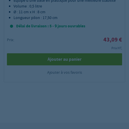
Equipé d'une base en plastique pour une meilleure stabilité
Volume : 0,5 litre
Ø : 11 cm x H : 8 cm
Longueur pilon : 17,50 cm
Délai de livraison : 5 - 9 jours ouvrables
43,09 €
Prix:
Prix HT,
Ajouter au panier
Ajouter à vos favoris