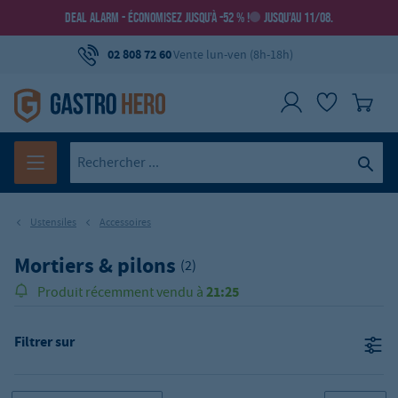
DEAL ALARM - ÉCONOMISEZ JUSQU’À -52 % !
JUSQU’AU 11/08.
02 808 72 60
Vente lun-ven (8h-18h)
Ustensiles
Accessoires
Mortiers & pilons
(2)
21:25
Produit récemment vendu à
Filtrer sur