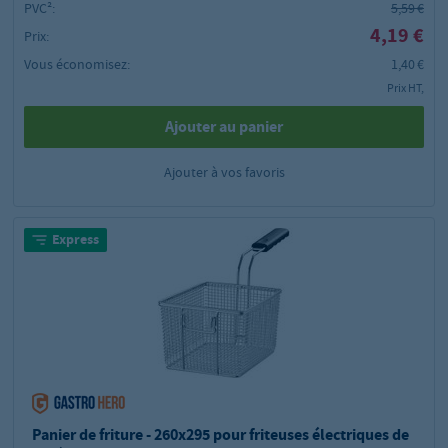
PVC²:
5,59 €
4,19 €
Prix:
Vous économisez:
1,40 €
Prix HT,
Ajouter au panier
Ajouter à vos favoris
Express
Panier de friture - 260x295 pour friteuses électriques de