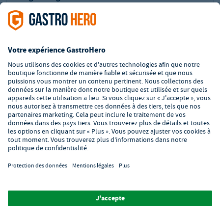
Réf.:
GH-C837
acier inoxydable de haute qualité
idéal pour la friture et le blanchiment
robuste et durable
longueur du manche : 500 mm
Délai de livraison : 4 - 7 jours ouvrables
Vérifiez la quantité minimale d'achat de
2
pièces.
PVC²:
21,99 €
18,09 €
Prix:
Vous économisez:
3,90 €
Prix HT,
Ajouter au panier
Ajouter à vos favoris