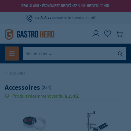
DEAL ALARM - ÉCONOMISEZ JUSQU’À -52 % !
JUSQU’AU 11/08.
02 808 72 60
Vente lun-ven (8h-18h)
Ustensiles
Accessoires
(234)
15:02
Produit récemment vendu à
148.000
Plus de
produits vendus!