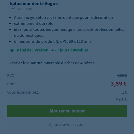
Eplucheur denté Vogue
Réf.:
GH-CF938
Acier inoxydable avec lame dentelée pour la décoration
extrêmement durable
idéal pour toutes les cuisines, qu'elles soient professionnelles
ou domestiques
dimensions du produit (L x P) : 50 x 110 mm
Délai de livraison : 4 - 7 jours ouvrables
Vérifiez la quantité minimale d'achat de
4
pièces.
PVC²:
4,59 €
3,59 €
Prix:
Vous économisez:
1 €
Prix HT,
Ajouter au panier
Ajouter à vos favoris