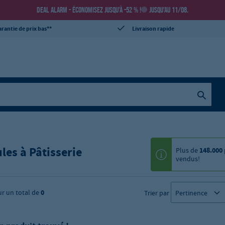
DEAL ALARM - ÉCONOMISEZ JUSQU’À -52 % !
JUSQU’AU 11/08.
rantie de prix bas**
Livraison rapide
les à Pâtisserie
Plus de
148.000
vendus!
ur un total de
0
Trier par