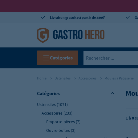
Livraison gratuite à partir de 350€*
Ga
Catégories
Home
Ustensiles
Accessoires
Moules à Pâtisserie
Mou
Catégories
Ustensiles
(1071)
Accessoires
(233)
1
à
0
s
Emporte-pièces
(7)
Ouvre-boîtes
(3)