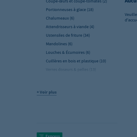
Aucu
Coupe-œufs et coupe-tomates
(2)
Portionneuses à glace
(18)
Veuill
Chalumeaux
(6)
d'accu
Attendrisseurs à viande
(4)
Ustensiles de friture
(34)
Mandolines
(6)
Louches & Écumoires
(6)
Cuillères en bois et plastique
(10)
Verres doseurs & pelles
(13)
Mortiers & pilons
(2)
Cercles à mousse
(10)
+ Voir plus
Pelles à pizza
(15)
Coupe-frites
(7)
Presses
(16)
Râpes
(8)
Distributeurs de crème fouettée
(9)