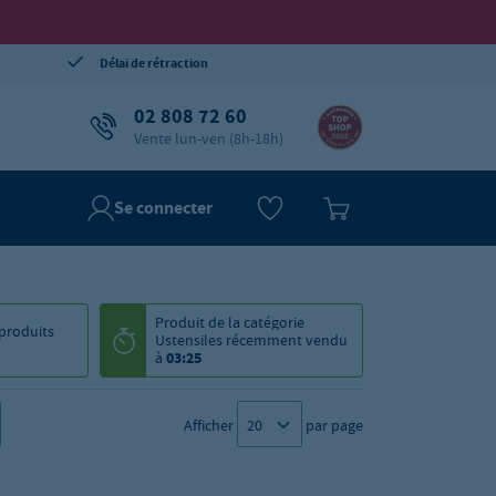
Délai de rétraction
02 808 72 60
Vente lun-ven (8h-18h)
Se connecter
Produit de la catégorie
produits
Ustensiles
récemment vendu
à
03:25
Afficher
par page