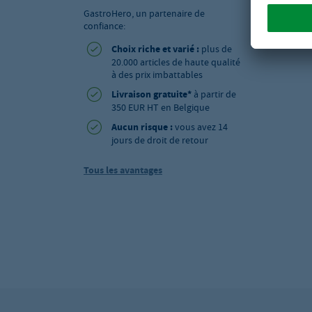
GastroHero, un partenaire de
confiance:
Choix riche et varié :
plus de
20.000 articles de haute qualité
à des prix imbattables
Livraison gratuite*
à partir de
350 EUR HT en Belgique
Aucun risque :
vous avez 14
jours de droit de retour
Tous les avantages