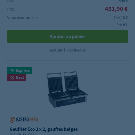
PVC²:
598 €
453,90 €
Prix:
Vous économisez:
144,10 €
Prix HT,
Ajouter au panier
Ajouter à vos favoris
Express
Deal
Gaufrier Eco 2 x 2, gaufres belges
Réf.:
GH-FY-2202