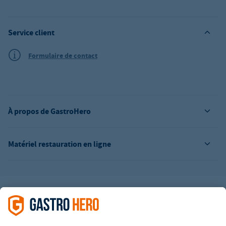
Service client
Formulaire de contact
À propos de GastroHero
Matériel restauration en ligne
L’offre de la société GastroHero est exclusivement destinée aux
entreprises. Tous les prix sont des prix unitaires nets majorés de
la TVA légale en vigueur. Toutes les illustrations sont similaires.