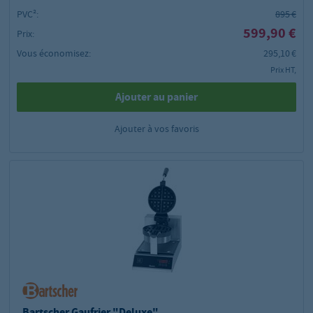
PVC²:
895 €
599,90 €
Prix:
Vous économisez:
295,10 €
Prix HT,
Ajouter au panier
Ajouter à vos favoris
Bartscher Gaufrier "Deluxe"