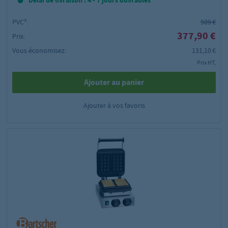
Délai de livraison : 4 - 7 jours ouvrables
PVC²:
509 €
377,90 €
Prix:
Vous économisez:
131,10 €
Prix HT,
Ajouter au panier
Ajouter à vos favoris