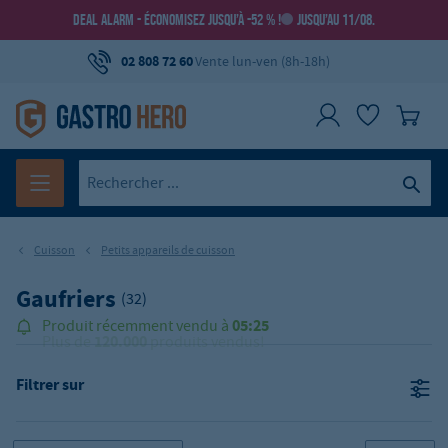
DEAL ALARM - ÉCONOMISEZ JUSQU’À -52 % !
JUSQU’AU 11/08.
02 808 72 60
Vente lun-ven (8h-18h)
Cuisson
Petits appareils de cuisson
Gaufriers
(32)
120.000
Plus de
produits vendus!
Filtrer sur