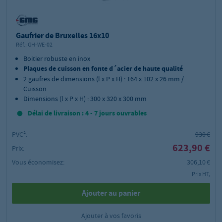
Gaufrier de Bruxelles 16x10
Réf.:
GH-WE-02
Boitier robuste en inox
Plaques de cuisson en fonte d´acier de haute qualité
2 gaufres de dimensions (l x P x H) : 164 x 102 x 26 mm /
Cuisson
Dimensions (l x P x H) : 300 x 320 x 300 mm
Délai de livraison : 4 - 7 jours ouvrables
PVC²:
930 €
623,90 €
Prix:
Vous économisez:
306,10 €
Prix HT,
Ajouter au panier
Ajouter à vos favoris