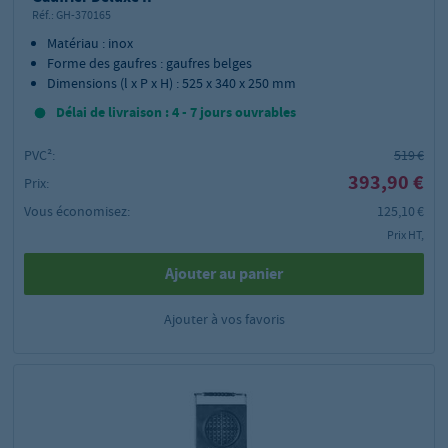
Réf.:
GH-370165
Matériau : inox
Forme des gaufres : gaufres belges
Dimensions (l x P x H) : 525 x 340 x 250 mm
Délai de livraison : 4 - 7 jours ouvrables
PVC²:
519 €
393,90 €
Prix:
Vous économisez:
125,10 €
Prix HT,
Ajouter au panier
Ajouter à vos favoris