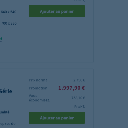
Prix HT,
Ajouter au panier
 640 x 540
x 700 x 380
26
Prix normal:
2.756 €
1.997,90 €
Promotion:
 Série
Vous
758,10 €
économisez:
Prix HT,
ualité
Ajouter au panier
espace de