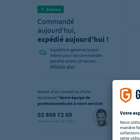
Commandé
aujourd'hui,
expédié aujourd'hui !
Expédition garantie le jour
même pour les commandes
passées avant 14 heures.
Afficher plus
Besoin d'un conseil ou d'une
assistance?
Notre équipe de
professionnels est à votre service!
02 808 72 60
Vente lun-ven (8h-18h)