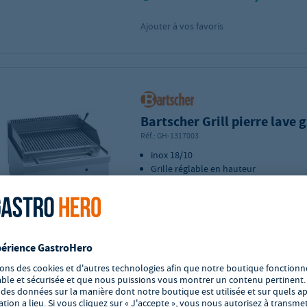
Ajouter à vos favoris
Bartscher Grill pierre lave 
Réf.:
GH-1317003
inox 18/10
Grille réglable en hauteur
Puissance : 7,3 kW
Dimensions (l x P x H) : 600 x 600 x 29
Délai de livraison : 4 - 7 jours ouvra
Ajouter à vos favoris