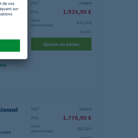
PVC²:
2.549 €
1.935,90 €
Prix:
gaz 650
Vous
613,10 €
économisez:
Prix HT,
Ajouter au panier
5 mm
bles
sionnel
PVC²:
2.670 €
1.776,90 €
Prix:
Vous
893,10 €
économisez:
qualité