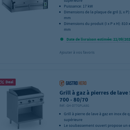
supérieure
Puissance: 17 kW
Dimensions de la plaque de gril (L x P):
mm
Dimensions du produit (I x P x H): 810 
mm
Date de livraison estimée: 21/09/20
Ajouter à vos favoris
Deal
Grill à gaz à pierres de lave
700 - 80/70
Réf.:
GH-D77GPLA8G
Grill à pierre de lave à gaz en inox de q
supérieure
Le soubassement ouvert propose un 