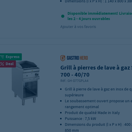
Dimensions (l x P x H) : 1 140 x 800 x 
Disponible immédiatement! Livrais
les 2 - 4 jours ouvrables
Ajouter à vos favoris
Express
Deal
Grill à pierres de lave à gaz
700 - 40/70
Réf.:
GH-D77GPLA4
Grill à pierre de lave à gaz en inox de q
supérieure
Le soubassement ouvert propose un 
rangement optimal
Produit de qualité Made in Italy
Puissance : 7,5 kW
Dimensions du produit (l x P x H) : 400 
850 mm