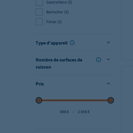
GastroHero
(5)
Bartscher
(3)
Fimar
(3)
Type d'appareil
Nombre de surfaces de
cuisson
Prix
988 €
-
2.656 €