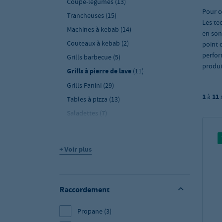
Coupe-légumes
(13)
Pour ce
Trancheuses
(15)
Les te
Machines à kebab
(14)
en son
Couteaux à kebab
(2)
point 
perfor
Grills barbecue
(5)
produi
Grills à pierre de lave
(11)
Grills Panini
(29)
1
à
11
Tables à pizza
(13)
Saladettes
(7)
Planchas et plaques à snacker
(96)
Machines à pâtes
(46)
+ Voir plus
Salamandres
(14)
Rôtissoires
(11)
Grills à rouleaux
(4)
Raccordement
Barbecue et cuisine d'extérieur
(26)
Propane
(3)