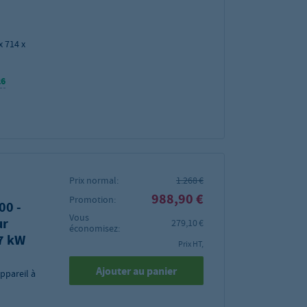
x 714 x
26
Prix normal:
1.268 €
988,90 €
Promotion:
00 -
Vous
ur
279,10 €
économisez:
 7 kW
Prix HT,
Ajouter au panier
appareil à