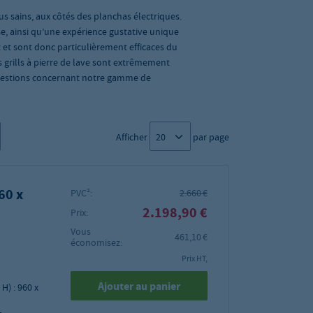
lus sains, aux côtés des planchas électriques.
, ainsi qu’une expérience gustative unique
z et sont donc particulièrement efficaces du
s grills à pierre de lave sont extrêmement
s questions concernant notre gamme de
Afficher
par page
960 x
PVC²:
2.660 €
2.198,90 €
Prix:
Vous
461,10 €
économisez:
Prix HT,
Ajouter au panier
H) : 960 x