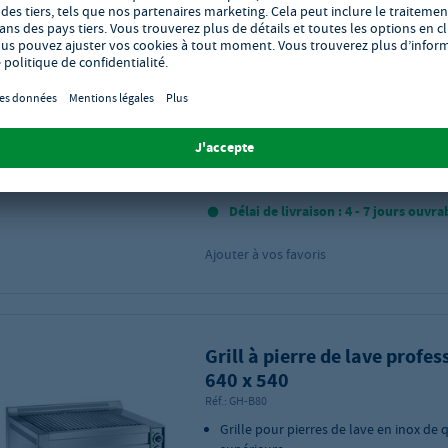
Bartscher Grill pierre lave 
L400
Réf.:
GH-1151583
inox 18/10
Puissance gaz : 7,0 kW
Surface du grill (l x P) : 330 x 580 mm
Dimensions (l x P x H) : 400 x 650 x 29
Délai de livraison : 4 - 7 jours ouvra
Ajouter à vos favoris
Grill à pierre de lave profes
640 x 540
Réf.:
GH-B80
Grille pour pierres de lave en inox de 