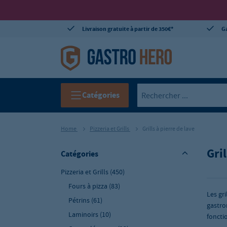
Livraison gratuite à partir de 350€*
Ga
Catégories
Home
Pizzeria et Grills
Grills à pierre de lave
Gril
Catégories
Pizzeria et Grills
(450)
Fours à pizza
(83)
Les gr
Pétrins
(61)
gastro
Laminoirs
(10)
foncti