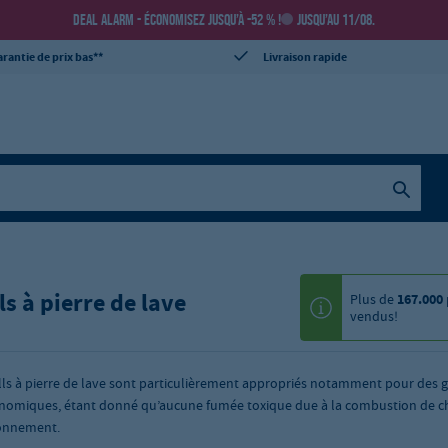
DEAL ALARM - ÉCONOMISEZ JUSQU’À -52 % !
JUSQU’AU 11/08.
rantie de prix bas**
Livraison rapide
ls à pierre de lave
Plus de
167.000
vendus!
ills à pierre de lave sont particulièrement appropriés notamment pour des 
nomiques, étant donné qu’aucune fumée toxique due à la combustion de c
onnement.