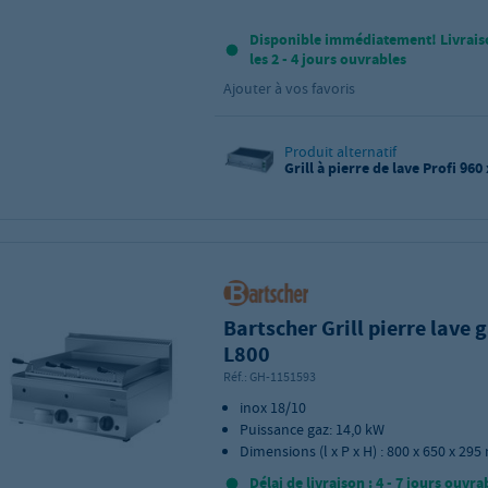
Disponible immédiatement! Livrais
les 2 - 4 jours ouvrables
Ajouter à vos favoris
Produit alternatif
Grill à pierre de lave Profi 960
Bartscher Grill pierre lave 
L800
Réf.:
GH-1151593
inox 18/10
Puissance gaz: 14,0 kW
Dimensions (l x P x H) : 800 x 650 x 29
Délai de livraison : 4 - 7 jours ouvra