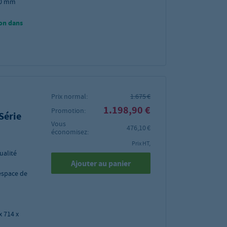
380 mm
on dans
Prix normal:
1.675 €
1.198,90 €
Promotion:
 Série
Vous
476,10 €
économisez:
Prix HT,
ualité
Ajouter au panier
espace de
x 714 x