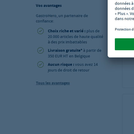
Vos avantages
GastroHero, un partenaire de
confiance:
Choix riche et varié :
plus de
20.000 articles de haute qualité
à des prix imbattables
Livraison gratuite*
à partir de
350 EUR HT en Belgique
Aucun risque :
vous avez 14
jours de droit de retour
Tous les avantages