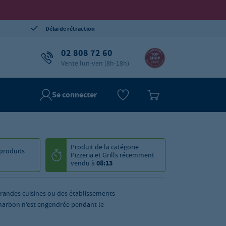
Délai de rétraction
02 808 72 60
Vente lun-ven (8h-18h)
Se connecter
Produit de la catégorie
produits
Pizzeria et Grills
récemment
vendu à
08:13
grandes cuisines ou des établissements
harbon n’est engendrée pendant le