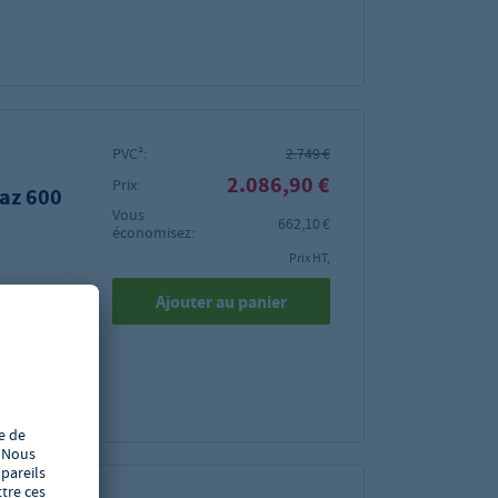
PVC²:
2.749 €
2.086,90 €
Prix:
gaz 600
Vous
662,10 €
économisez:
Prix HT,
Ajouter au panier
0 mm
bles