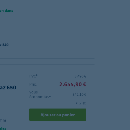
on dans
 x 540
PVC²:
3.498 €
2.655,90 €
Prix:
gaz 650
Vous
842,10 €
économisez:
Prix HT,
Ajouter au panier
5 mm
bles