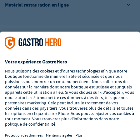
Matériel restauration en ligne
L’offre de la société GastroHero est exclusivement destinée aux
entreprises. Tous les prix sont des prix unitaires nets majorés de
la TVA légale en vigueur. Toutes les illustrations sont similaires.
Certaines méthodes de paiement peuvent entraîner des frais
supplémentaires
.
² PVC : Prix de Vente Conseillé par le fabricant
*A partir d'un montant de 350€ net. Jusqu'à cette date, les frais
de port s'élèvent à 7,90€ (hors TVA).
© 2026 GastroHero - Matériel et équipement de restauration -
Conditions générales de vente
/
Protection des données
/
Paramètres de confidentialité
/
Mentions légales
/
Formulaire de