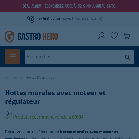
DEAL ALARM - ÉCONOMISEZ JUSQU’À -52 % !
JUSQU’AU 11/08.
02 808 72 60
Vente lun-ven (8h-18h)
Inox
Hottes & Ventilation
Hottes murales avec moteur et
régulateur
(0)
09:04
Produit récemment vendu à
Découvrez notre sélection de
hottes murales avec moteur et
regulateur
en inox pour les cuisines de restaurants, snacks, cafés etc.