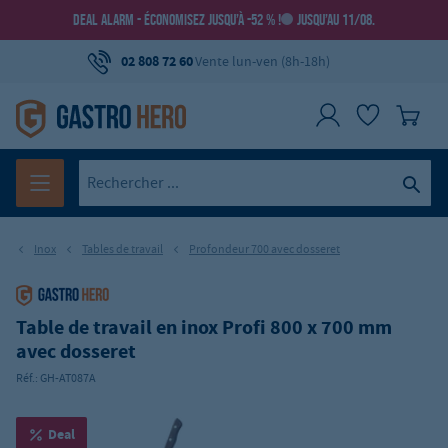
DEAL ALARM - ÉCONOMISEZ JUSQU’À -52 % !
JUSQU’AU 11/08.
02 808 72 60
Vente lun-ven (8h-18h)
Inox
Tables de travail
Profondeur 700 avec dosseret
Table de travail en inox Profi 800 x 700 mm
avec dosseret
Réf.:
GH-AT087A
Deal