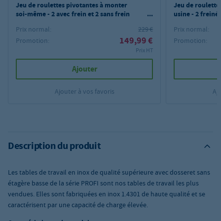
Jeu de roulettes pivotantes à monter
Jeu de roulette
soi-même - 2 avec frein et 2 sans frein
usine - 2 freiné
pour tables et armoires de travail PROFI
tables de travai
Prix normal:
229 €
Prix normal:
PROFI
149,99 €
Promotion:
Promotion:
Prix HT
Ajouter
Ajouter à vos favoris
Aj
Description du produit
Les tables de travail en inox de qualité supérieure avec dosseret sans
étagère basse de la série PROFI sont nos tables de travail les plus
vendues. Elles sont fabriquées en inox 1.4301 de haute qualité et se
caractérisent par une capacité de charge élevée.