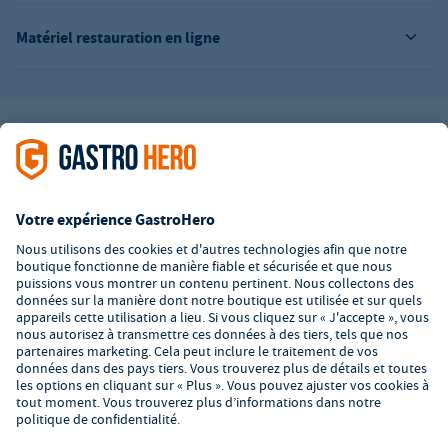
Matériel restauration en ligne
L’offre de la société GastroHero est exclusivement destinée aux
entreprises. Tous les prix sont des prix unitaires nets majorés de
la TVA légale en vigueur. Toutes les illustrations sont similaires.
Certaines méthodes de paiement peuvent entraîner des frais
supplémentaires
.
² PVC : Prix de Vente Conseillé par le fabricant
*A partir d'un montant de 350€ net. Jusqu'à cette date, les frais
de port s'élèvent à 7,90€ (hors TVA).
© 2026 GastroHero - Matériel et équipement de restauration -
Conditions générales de vente
/
Protection des données
/