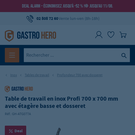
DEAL ALARM - ÉCONOMISEZ JUSQU’À -52 % !
JUSQU’AU 11/08.
02 808 72 60
Vente lun-ven (8h-18h)
Inox
Tables de travail
Profondeur 700 avec dosseret
Table de travail en inox Profi 700 x 700 mm
avec étagère basse et dosseret
Réf.:
GH-ATG077A
Deal