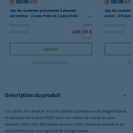
Jeu de roulettes pivotantes à monter
Jeu de roulette
soi-même - 2 avec frein et 2 sans frein
usine - 2 freiné
pour tables et armoires de travail PROFI
tables de travai
Prix normal:
229 €
Prix normal:
PROFI
149,99 €
Promotion:
Promotion:
Prix HT
Ajouter
Ajouter à vos favoris
Aj
Description du produit
Les tables de travail en inox de qualité supérieure avec étagère basse
et dosseret de la série PROFI sont nos tables de travail les plus
vendues. Elles sont fabriquées en inox 1.4301 de haute qualité et se
caractérisent par une capacité de charge élevée.