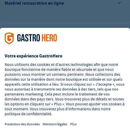
Matériel restauration en ligne
L’offre de la société GastroHero est exclusivement destinée aux
entreprises. Tous les prix sont des prix unitaires nets majorés de
la TVA légale en vigueur. Toutes les illustrations sont similaires.
Certaines méthodes de paiement peuvent entraîner des frais
supplémentaires
.
² PVC : Prix de Vente Conseillé par le fabricant
*A partir d'un montant de 350€ net. Jusqu'à cette date, les frais
de port s'élèvent à 7,90€ (hors TVA).
© 2026 GastroHero - Matériel et équipement de restauration -
Conditions générales de vente
/
Protection des données
/
Paramètres de confidentialité
/
Mentions légales
/
Formulaire de