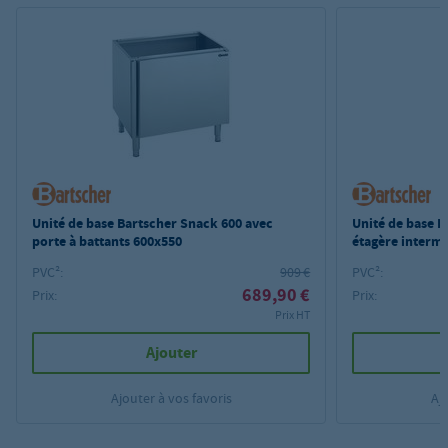
Unité de base Bartscher Snack 600 avec
Unité de base B
porte à battants 600x550
étagère interm
PVC²:
909 €
PVC²:
689,90 €
Prix:
Prix:
Prix HT
Ajouter
Ajouter à vos favoris
Aj