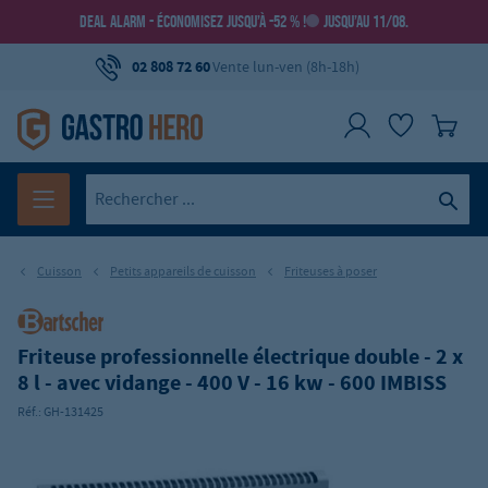
DEAL ALARM - ÉCONOMISEZ JUSQU’À -52 % !
JUSQU’AU 11/08.
02 808 72 60
Vente lun-ven (8h-18h)
Cuisson
Petits appareils de cuisson
Friteuses à poser
Friteuse professionnelle électrique double - 2 x
8 l - avec vidange - 400 V - 16 kw - 600 IMBISS
Réf.:
GH-131425