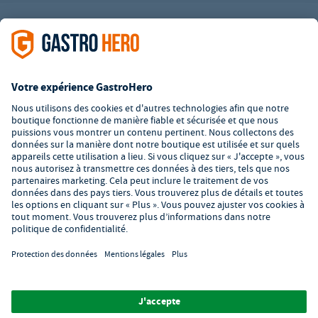
L’offre de la société GastroHero est exclusivement destinée aux
entreprises. Tous les prix sont des prix unitaires nets majorés de
la TVA légale en vigueur. Toutes les illustrations sont similaires.
Certaines méthodes de paiement peuvent entraîner des frais
supplémentaires
.
² PVC : Prix de Vente Conseillé par le fabricant
*A partir d'un montant de 350€ net. Jusqu'à cette date, les frais
de port s'élèvent à 7,90€ (hors TVA).
© 2026 GastroHero - Matériel et équipement de restauration -
Conditions générales de vente
/
Protection des données
/
Paramètres de confidentialité
/
Mentions légales
/
Formulaire de
signalement