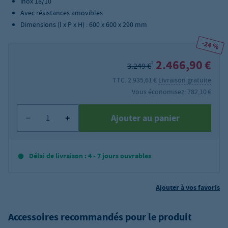
inox 18/10
Avec résistances amovibles
Dimensions (l x P x H) : 600 x 600 x 290 mm
-24 %
2.466,90 €
2
3.249 €
TTC. 2.935,61 €
Livraison gratuite
Vous économisez: 782,10 €
Ajouter au panier
Délai de livraison : 4 - 7 jours ouvrables
Ajouter à vos favoris
Accessoires recommandés pour le produit