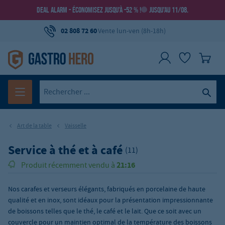
DEAL ALARM - ÉCONOMISEZ JUSQU’À -52 % !
JUSQU’AU 11/08.
02 808 72 60
Vente lun-ven (8h-18h)
Art de la table
Vaisselle
Service à thé et à café
(11)
21:16
Produit récemment vendu à
Nos carafes et verseurs élégants, fabriqués en porcelaine de haute
qualité et en inox, sont idéaux pour la présentation impressionnante
de boissons telles que le thé, le café et le lait. Que ce soit avec un
couvercle pour un maintien optimal de la température des boissons