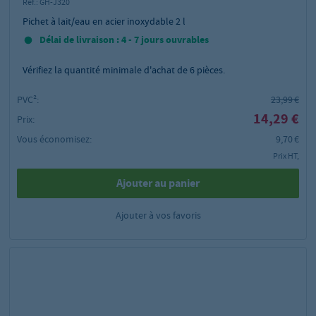
Réf.:
GH-J320
Pichet à lait/eau en acier inoxydable 2 l
Délai de livraison : 4 - 7 jours ouvrables
Vérifiez la quantité minimale d'achat de
6
pièces.
PVC²:
23,99 €
14,29 €
Prix:
Vous économisez:
9,70 €
Prix HT,
Ajouter au panier
Ajouter à vos favoris