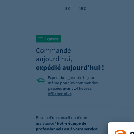
8 €
-
19 €
Commandé
aujourd'hui,
expédié aujourd'hui !
Expédition garantie le jour
même pour les commandes
passées avant 14 heures.
Afficher plus
Besoin d'un conseil ou d'une
assistance?
Notre équipe de
professionnels est à votre service!