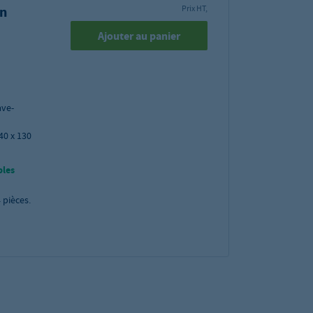
en
Prix HT,
Ajouter au panier
ave-
40 x 130
bles
4
pièces.