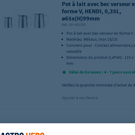
Pot à lait avec bec verseur 
forme V, HENDI, 0,35L,
ø65x(H)99mm
Réf.:
GH-451038
Pot à lait avec bec verseur en forme V
Matériau :Métaux, Inox 18/10
Convient pour : Contact alimentaire,L
vaisselle
Dimensions du produit (LxPxH) : 115 x 
mm
Délai de livraison : 4 - 7 jours ouvra
Vérifiez la quantité minimale d'achat de
Ajouter à vos favoris