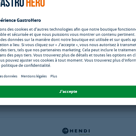
Pot à lait avec bec verseur 
forme V, HENDI, 0,45L,
ø75x(H)111mm
Réf.:
GH-451021
Pot à lait avec bec verseur en forme V
Matériau :Métaux, Inox 18/10
Convient pour : Contact alimentaire,L
vaisselle
Dimensions du produit (LxPxH) : 79 x 1
mm
Délai de livraison : 4 - 7 jours ouvra
Vérifiez la quantité minimale d'achat de
Ajouter à vos favoris