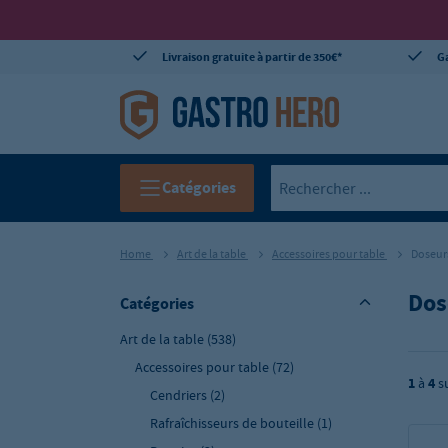
Livraison gratuite à partir de 350€*
Ga
Catégories
Home
Art de la table
Accessoires pour table
Doseurs
Dos
Catégories
Art de la table
(538)
Accessoires pour table
(72)
1
à
4
s
Cendriers
(2)
Rafraîchisseurs de bouteille
(1)