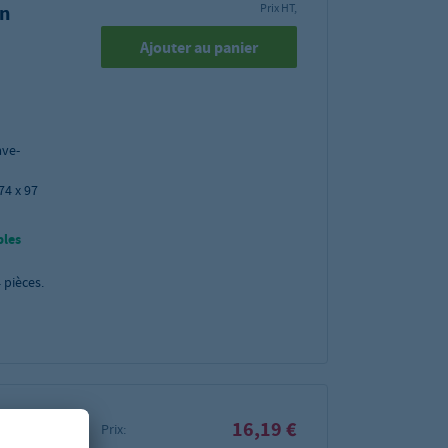
en
Prix HT,
Ajouter au panier
ave-
74 x 97
bles
4
pièces.
16,19 €
Prix: