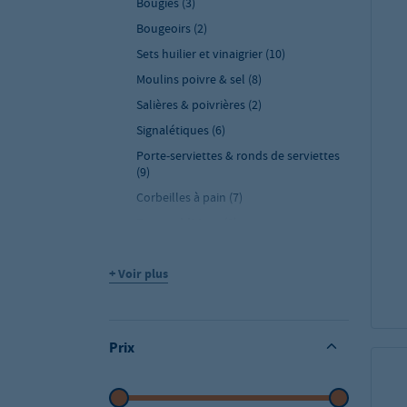
Bougies
(3)
Bougeoirs
(2)
Sets huilier et vinaigrier
(10)
Moulins poivre & sel
(8)
Salières & poivrières
(2)
Signalétiques
(6)
Porte-serviettes & ronds de serviettes
(9)
Corbeilles à pain
(7)
Porte-additions
(8)
Poubelles pour table
(2)
+ Voir plus
Supports de menu
(5)
Vases
(1)
Doseurs à sucre & pots à lait
(4)
Prix