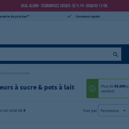
DEAL ALARM - ÉCONOMISEZ JUSQU’À -52 % !
JUSQU’AU 11/08.
rantie de prix bas**
Livraison rapide
 à sucre & pots à lait
eurs à sucre & pots à lait
Plus de
55.000
p
vendus!
ur un total de
4
Trier par