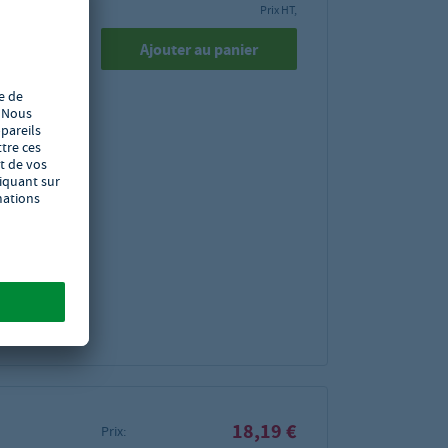
en
Prix HT,
Ajouter au panier
ave-
20 x 113
bles
4
pièces.
18,19 €
Prix: