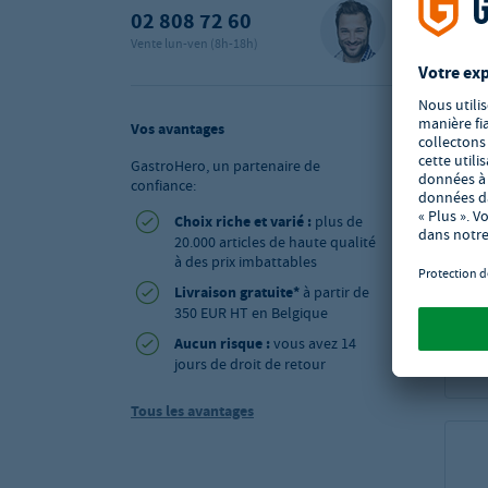
02 808 72 60
Vente lun-ven (8h-18h)
Vos avantages
GastroHero, un partenaire de
confiance:
Choix riche et varié :
plus de
20.000 articles de haute qualité
à des prix imbattables
Livraison gratuite*
à partir de
350 EUR HT en Belgique
Aucun risque :
vous avez 14
jours de droit de retour
Tous les avantages