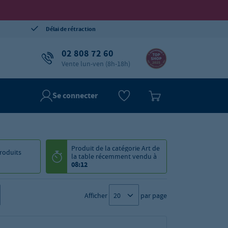
Délai de rétraction
02 808 72 60
Vente lun-ven (8h-18h)
Se connecter
Produit de la catégorie
Art de
roduits
la table
récemment vendu à
08:12
Afficher
par page