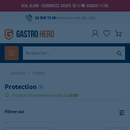
DEAL ALARM - ÉCONOMISEZ JUSQU’À -52 % !
JUSQU’AU 11/08.
02 808 72 60
Vente lun-ven (8h-18h)
Ustensiles
Hygiène
Protection
(1)
15:09
Produit récemment vendu à
Filtrer sur