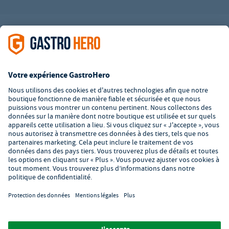
L’offre de la société GastroHero est exclusivement destinée aux
entreprises. Tous les prix sont des prix unitaires nets majorés de
la TVA légale en vigueur. Toutes les illustrations sont similaires.
Certaines méthodes de paiement peuvent entraîner des frais
supplémentaires
.
² PVC : Prix de Vente Conseillé par le fabricant
*A partir d'un montant de 350€ net. Jusqu'à cette date, les frais
de port s'élèvent à 7,90€ (hors TVA).
© 2026 GastroHero - Matériel et équipement de restauration -
Conditions générales de vente
/
Protection des données
/
Paramètres de confidentialité
/
Mentions légales
/
Formulaire de
signalement