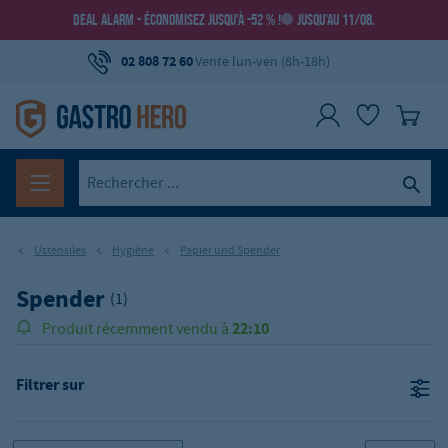
DEAL ALARM - ÉCONOMISEZ JUSQU’À -52 % !
JUSQU’AU 11/08.
02 808 72 60
Vente lun-ven (8h-18h)
Ustensiles
Hygiène
Papier und Spender
Spender
(1)
22:10
Produit récemment vendu à
Filtrer sur