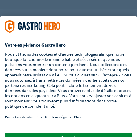
L’offre de la société GastroHero est exclusivement destinée aux
entreprises. Tous les prix sont des prix unitaires nets majorés de
la TVA légale en vigueur. Toutes les illustrations sont similaires.
Certaines méthodes de paiement peuvent entraîner des frais
supplémentaires
.
² PVC : Prix de Vente Conseillé par le fabricant
*A partir d'un montant de 350€ net. Jusqu'à cette date, les frais
de port s'élèvent à 7,90€ (hors TVA).
© 2026 GastroHero - Matériel et équipement de restauration -
Conditions générales de vente
/
Protection des données
/
Paramètres de confidentialité
/
Mentions légales
/
Formulaire de
signalement