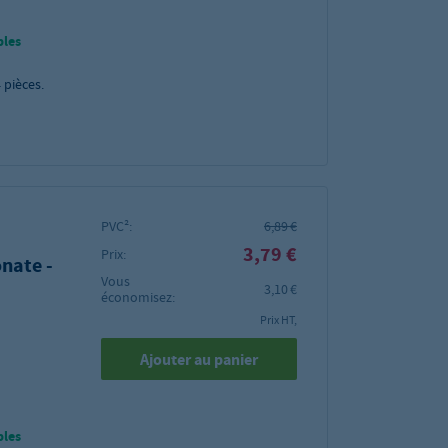
bles
4
pièces.
PVC²:
6,89 €
3,79 €
Prix:
nate -
Vous
3,10 €
économisez:
Prix HT,
Ajouter au panier
bles