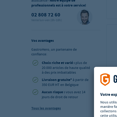
assistance?
Notre équipe de
professionnels est à votre service!
02 808 72 60
Vente lun-ven (8h-18h)
Vos avantages
GastroHero, un partenaire de
confiance:
Choix riche et varié :
plus de
20.000 articles de haute qualité
à des prix imbattables
Livraison gratuite*
à partir de
350 EUR HT en Belgique
Aucun risque :
vous avez 14
jours de droit de retour
Tous les avantages