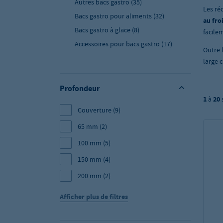
Autres bacs gastro
(35)
Les ré
Bacs gastro pour aliments
(32)
au fro
Bacs gastro à glace
(8)
facile
Accessoires pour bacs gastro
(17)
Outre 
large 
Profondeur
1
à
20
Couverture
(9)
65 mm
(2)
100 mm
(5)
150 mm
(4)
200 mm
(2)
Afficher plus de filtres