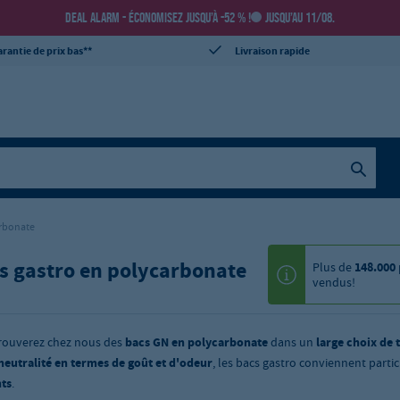
DEAL ALARM - ÉCONOMISEZ JUSQU’À -52 % !
JUSQU’AU 11/08.
rantie de prix bas**
Livraison rapide
arbonate
s gastro en polycarbonate
Plus de
148.000
vendus!
rouverez chez nous des
bacs GN en polycarbonate
dans un
large choix de 
neutralité en termes de goût et d'odeur
, les bacs gastro conviennent parti
ts
.