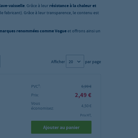
lave-vaisselle
. Grâce à leur
résistance à la chaleur et
le fabricant). Grâce à leur transparence, le contenu est
 marques renommées comme Vogue
et offrons ainsi un
Afficher
par page
PVC²:
6,99 €
2,49 €
Prix:
Vous
4,50 €
économisez:
Prix HT,
Ajouter au panier