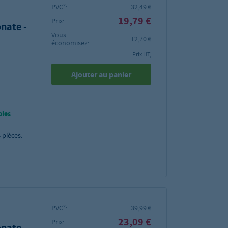
PVC²:
32,49 €
19,79 €
Prix:
nate -
Vous
12,70 €
économisez:
Prix HT,
Ajouter au panier
bles
4
pièces.
PVC²:
39,99 €
23,09 €
Prix:
nate -