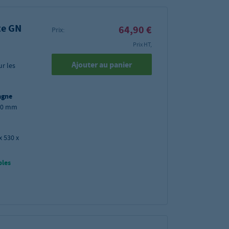
te GN
64,90 €
Prix:
Prix HT,
Ajouter au panier
ur les
agne
200 mm
x 530 x
bles