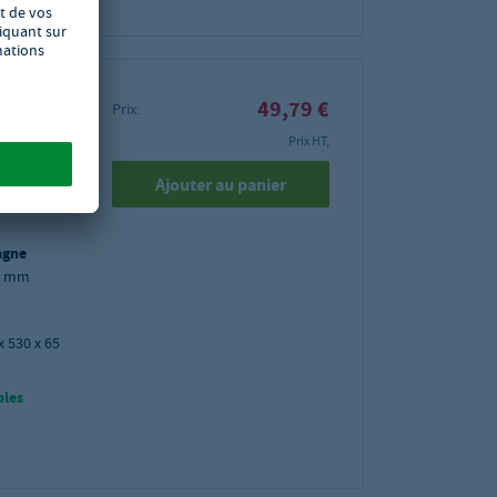
te GN
49,79 €
Prix:
Prix HT,
Ajouter au panier
ur les
agne
65 mm
x 530 x 65
bles