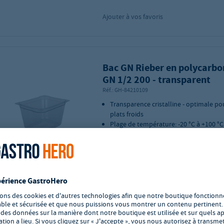
Ajouter à vos favoris
Bac GN Rieber en polycarbo
GN 1/2 200 - transparent
Réf.:
GH-84210109
Transparence cristalline - optimale po
plats froids
Plage de température: -20 °C à +100 °C
Produit de qualité fabriqué en Allem
Format GN: 1/2, profondeur du bac: 
Contenance: 10 litres
Matériau: polycarbonate
Dimensions du produit (L x P x H): 325 
200 mm
Délai de livraison : 4 - 7 jours ouvra
Ajouter à vos favoris