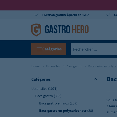
Livraison gratuite à partir de 350€*
Ga
Catégories
Home
Ustensiles
Bacs gastro
Bacs gastro en polyc
Bac
Catégories
Ustensiles
(1071)
Bacs gastro
(333)
Vous t
Bacs gastro en inox
(257)
à leur
Bacs gastro en polycarbonate
(28)
alimen