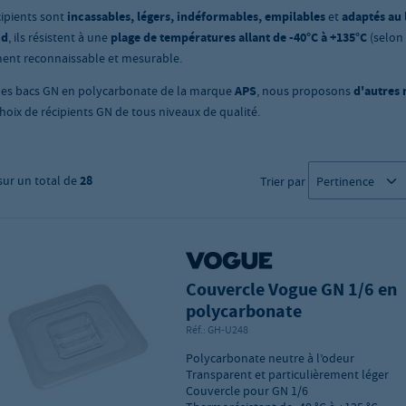
cipients sont
incassables, légers, indéformables, empilables
et
adaptés au 
id
, ils résistent à une
plage de températures allant de -40°C à +135°C
(selon 
ment reconnaissable et mesurable.
les bacs GN en polycarbonate de la marque
APS
, nous proposons
d'autres
choix de récipients GN de tous niveaux de qualité.
sur un total de
28
Trier par
Couvercle Vogue GN 1/6 en
polycarbonate
Réf.:
GH-U248
Polycarbonate neutre à l’odeur
Transparent et particulièrement léger
Couvercle pour GN 1/6