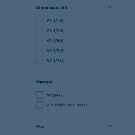
Dimensions GN
GN 1/1
(9)
GN 1/2
(9)
GN 1/6
(5)
GN 1/3
(4)
GN 1/4
(1)
Marque
Vogue
(23)
APS Assheuer + Pott
(1)
Prix