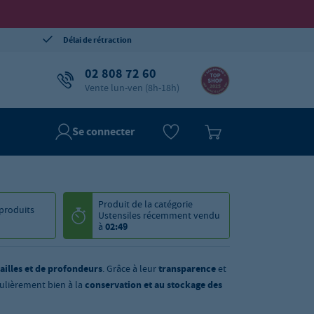
Délai de rétraction
02 808 72 60
Vente lun-ven (8h-18h)
Se connecter
Produit de la catégorie
produits
Ustensiles
récemment vendu
à
02:49
tailles et de profondeurs
. Grâce à leur
transparence
et
culièrement bien à la
conservation et au stockage des