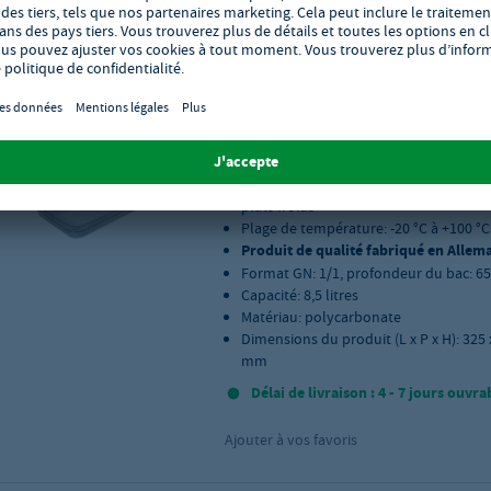
Bac GN Rieber polycarbona
1/1 065 - transparent
Réf.:
GH-84210104
Transparence cristalline - optimale po
plats froids
Plage de température: -20 °C à +100 °C
Produit de qualité fabriqué en Allem
Format GN: 1/1, profondeur du bac: 
Capacité: 8,5 litres
Matériau: polycarbonate
Dimensions du produit (L x P x H): 325 
mm
Délai de livraison : 4 - 7 jours ouvra
Ajouter à vos favoris