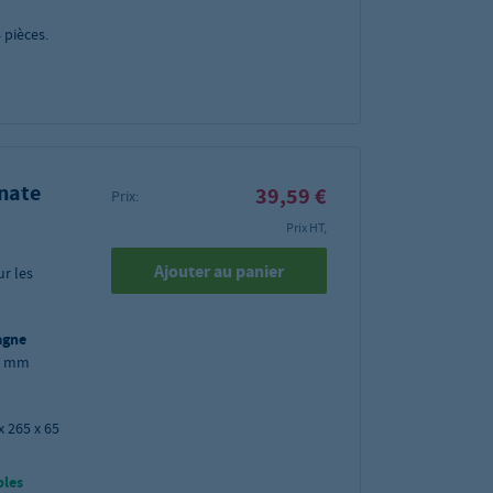
4
pièces.
nate
39,59 €
Prix:
Prix HT,
Ajouter au panier
ur les
agne
65 mm
x 265 x 65
bles