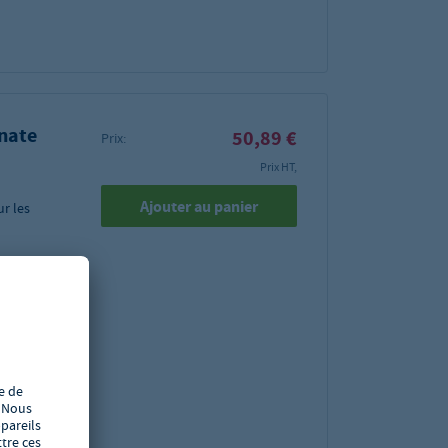
nate
50,89 €
Prix:
Prix HT,
Ajouter au panier
ur les
agne
200 mm
x 265 x
bles