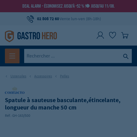
DEAL ALARM - ÉCONOMISEZ JUSQU’À -52 % !
JUSQU’AU 11/08.
02 808 72 60
Vente lun-ven (8h-18h)
Ustensiles
Accessoires
Pelles
Spatule à sauteuse basculante,étincelante,
longueur du manche 50 cm
Réf.:
GH-163/500