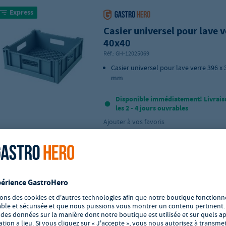
Express
Casier universel pour lave v
40x40
Réf.:
GH-12025069
Casier universel pour lave verre 396 x 
mm
Disponible immédiatement! Livrais
les 2 - 4 jours ouvrables
Ajouter à vos favoris
Express
Deal
Panier de lavage 500x500 
compartiments 89x89 mm, 
Réf.:
GH-GSK5050A25