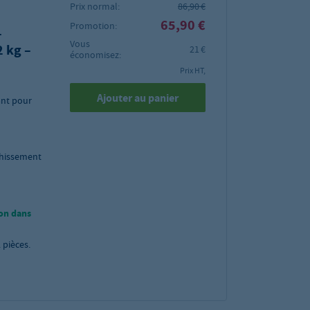
Prix normal:
86,90 €
65,90 €
Promotion:
-
Vous
2 kg –
21 €
économisez:
Prix HT,
Ajouter au panier
ant pour
chissement
on dans
2
pièces.