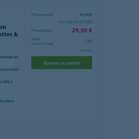
Prix normal:
42,90 €
Prix spécial:
23,99 €
 mm
29,90 €
Promotion:
ettes &
Vous
13 €
économisez:
Prix HT,
ssiettes et
Ajouter au panier
fessionnels
x 500 x
on dans