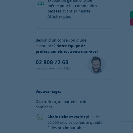
Expédition garantie le jour
même pour les commandes
passées avant 14 heures.
Afficher plus
Besoin d'un conseil ou d'une
assistance?
Notre équipe de
professionnels est à votre service!
02 808 72 60
Vente lun-ven (8h-18h)
Vos avantages
GastroHero, un partenaire de
confiance:
Choix riche et varié :
plus de
20.000 articles de haute qualité
à des prix imbattables