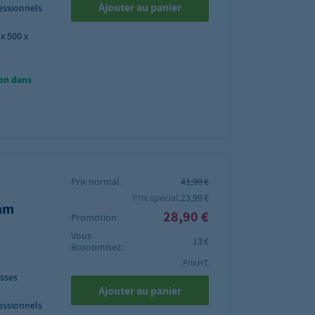
Ajouter au panier
fessionnels
x 500 x
on dans
Prix normal:
41,90 €
Prix spécial:
23,99 €
 mm
28,90 €
Promotion:
Vous
13 €
économisez:
Prix HT,
osses
Ajouter au panier
fessionnels