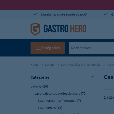
Livraison gratuite à partir de 350€*
Ga
Catégories
Home
Laverie
Lave-vaisselles professionnels
Casie
Cas
Catégories
Laverie
(268)
Lave-vaisselles professionnels
(70)
1
à
20
Lave-vaisselles frontaux
(17)
Lave-verres
(13)