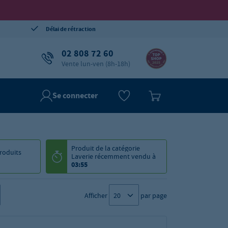
Délai de rétraction
02 808 72 60
Vente lun-ven (8h-18h)
Se connecter
Produit de la catégorie
roduits
Laverie
récemment vendu à
03:55
Afficher
par page