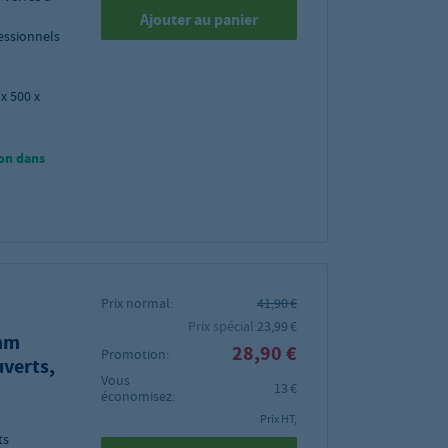
Ajouter au panier
fessionnels
x 500 x
on dans
Prix normal:
41,90 €
Prix spécial:
23,99 €
 mm
28,90 €
Promotion:
uverts,
Vous
13 €
économisez:
Prix HT,
ts