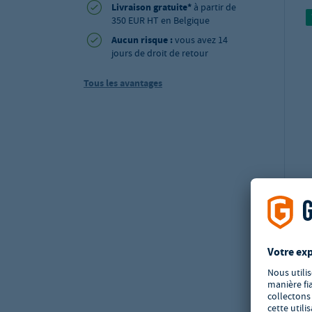
Livraison gratuite*
à partir de
350 EUR HT en Belgique
Aucun risque :
vous avez 14
jours de droit de retour
Tous les avantages