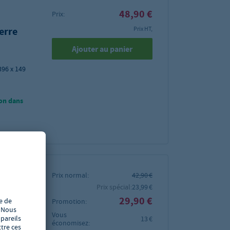
48,90 €
Prix:
erre
Prix HT,
Ajouter au panier
396 x 149
on dans
Prix normal:
42,90 €
Prix spécial:
23,99 €
mm 25
29,90 €
Promotion:
bleu
Vous
13 €
économisez: