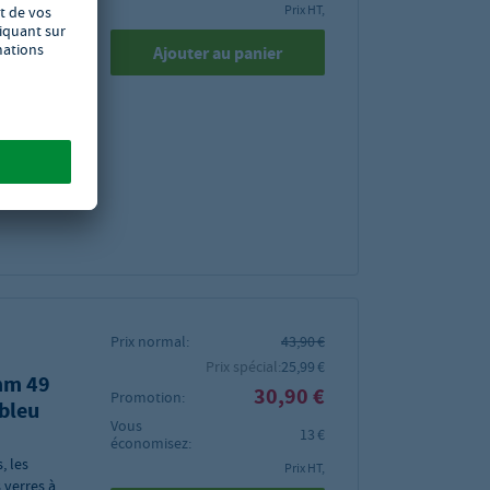
n rouge,
Prix HT,
res à boire
fessionnels
Ajouter au panier
x 500 x
on dans
Prix normal:
43,90 €
Prix spécial:
25,99 €
mm 49
30,90 €
Promotion:
bleu
Vous
13 €
économisez:
, les
Prix HT,
 verres à