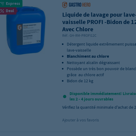
Express
Deal
Liquide de lavage pour lave
vaisselle PROFI -Bidon de 1
Avec Chlore
Réf.:
GH-RM-PROFI12C
Détergent liquide extrêmement puiss
lave-vaisselle
Blanchiment au chlore
Nettoyant alcalin dégraissant
Possède un très bon pouvoir de blan
grâce au chlore actif
Bidon de 12 kg
Disponible immédiatement! Livrais
les 2 - 4 jours ouvrables
Vérifiez la quantité minimale d'achat de
Ajouter à vos favoris