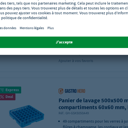
25 compartiments pour les verres à vi
les verres à bière et la plupart des ver
Convient à tous les lave-vaisselle pro
Matériau : polypropylène
Taille des compartiments : 89 x 89 mm
Dimensions du produit (L x P x H) : 500 
100 mm
Disponible immédiatement! Livrais
les 2 - 4 jours ouvrables
Ajouter à vos favoris
Express
Deal
Panier de lavage 500x500 
compartiments 60x60 mm, 
Réf.:
GH-GSK5050A49
49 compartiments pour les verres à jus
flûtes à champagne, les cordiaux et les