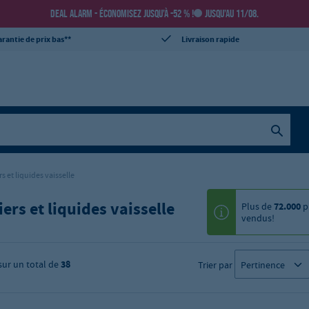
DEAL ALARM - ÉCONOMISEZ JUSQU’À -52 % !
JUSQU’AU 11/08.
rantie de prix bas**
Livraison rapide
rs et liquides vaisselle
iers et liquides vaisselle
Plus de
72.000
p
vendus!
sur un total de
38
Trier par