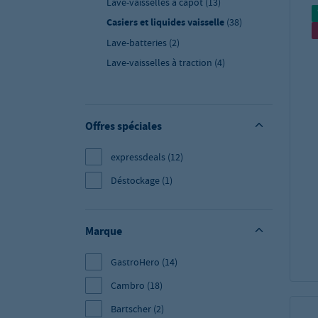
Lave-vaisselles à capot
(13)
Casiers et liquides vaisselle
(38)
Lave-batteries
(2)
Lave-vaisselles à traction
(4)
Offres spéciales
expressdeals
(12)
Déstockage
(1)
Marque
GastroHero
(14)
Cambro
(18)
Bartscher
(2)