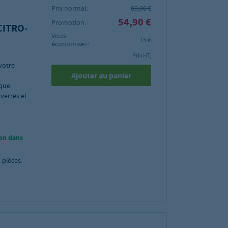
Prix normal:
69,90 €
54,90 €
Promotion:
 CITRO-
Vous
15 €
économisez:
Prix HT,
votre
Ajouter au panier
ique
verres et
on dans
2
pièces.