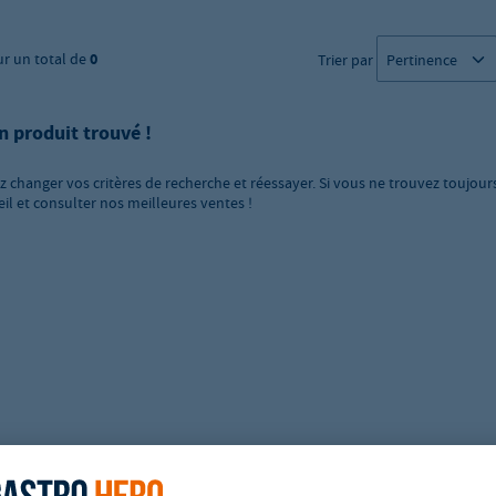
ur un total de
0
Trier par
n produit trouvé !
ez changer vos critères de recherche et réessayer. Si vous ne trouvez toujour
eil et consulter nos meilleures ventes !