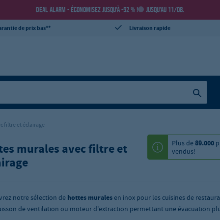
DEAL ALARM - ÉCONOMISEZ JUSQU’À -52 % !
JUSQU’AU 11/08.
rantie de prix bas**
Livraison rapide
filtre et éclairage
Plus de
89.000
p
tes murales avec filtre et
vendus!
airage
rez notre sélection de
hottes murales
en inox pour les cuisines de restaura
aisson de ventilation ou moteur d'extraction permettant une évacuation plu