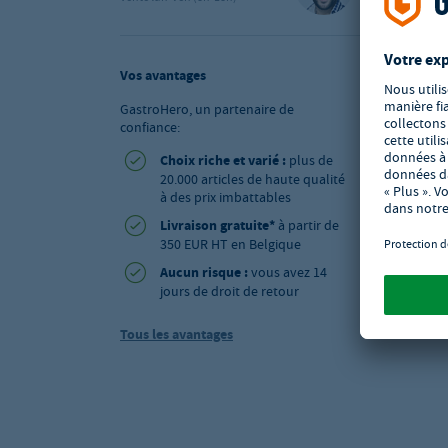
Vos avantages
GastroHero, un partenaire de
confiance:
Choix riche et varié :
plus de
20.000 articles de haute qualité
à des prix imbattables
Livraison gratuite*
à partir de
350 EUR HT en Belgique
Aucun risque :
vous avez 14
jours de droit de retour
Tous les avantages