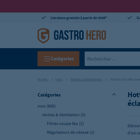
Livraison gratuite à partir de 350€*
Ga
Catégories
Home
Inox
Hottes & Ventilation
Hottes murales avec 
Hot
Catégories
écl
Inox
(660)
Hottes & Ventilation
(3)
Filtres coupe-feu
(2)
Découv
Régulateurs de vitesse
(1)
d'un c