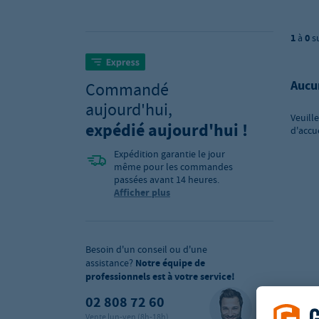
1
à
0
s
Aucu
Commandé
aujourd'hui,
Veuill
expédié aujourd'hui !
d'accu
Expédition garantie le jour
même pour les commandes
passées avant 14 heures.
Afficher plus
Besoin d'un conseil ou d'une
assistance?
Notre équipe de
professionnels est à votre service!
02 808 72 60
Vente lun-ven (8h-18h)