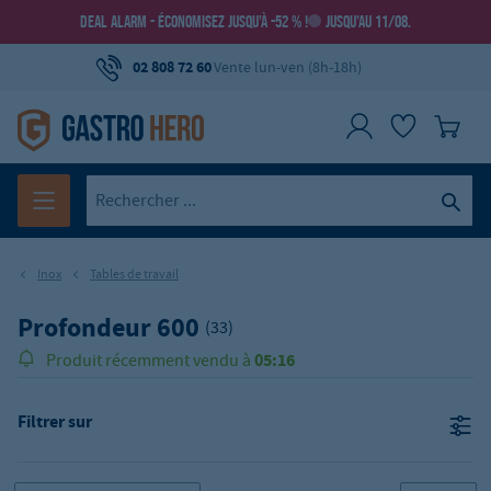
DEAL ALARM - ÉCONOMISEZ JUSQU’À -52 % !
JUSQU’AU 11/08.
02 808 72 60
Vente lun-ven (8h-18h)
Inox
Tables de travail
Profondeur 600
(33)
05:16
Produit récemment vendu à
Filtrer sur