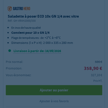
Saladette à poser ECO 10x GN 1/4 avec vitre
Réf.:
GH-VRXH2000/330
En inox de haute qualité
Convient pour 10 x GN 1/4
+2°C à +8°C
Plage de températures : de
Dimensions (l x P x H): 2 000 x 335 x 280 mm
Livraison à partir de: 16/09/2026
Prix normal:
686 €
358,90 €
Promotion:
Vous économisez:
327,10 €
Prix HT,
Ajouter au panier
Ajouter à vos favoris