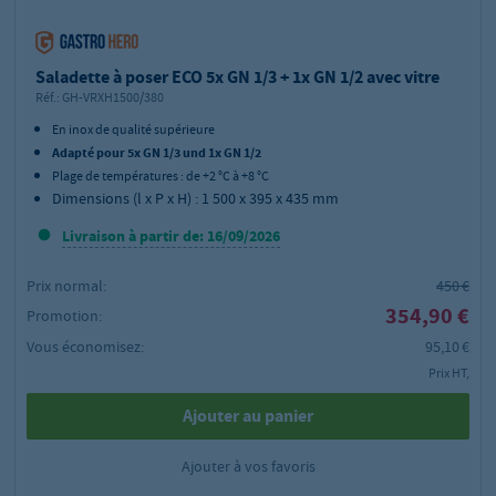
Saladette à poser ECO 5x GN 1/3 + 1x GN 1/2 avec vitre
Réf.:
GH-VRXH1500/380
En inox de qualité supérieure
Adapté pour 5x GN 1/3 und 1x GN 1/2
Plage de températures : de
+2 °C à +8 °C
Dimensions (l x P x H) : 1 500 x 395 x 435 mm
Livraison à partir de: 16/09/2026
Prix normal:
450 €
354,90 €
Promotion:
Vous économisez:
95,10 €
Prix HT,
Ajouter au panier
Ajouter à vos favoris