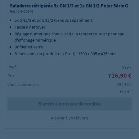
Saladette réfrigérée 5x GN 1/3 et 1x GN 1/2 Polar Série G
Réf.:
GH-GD876
5x GN1/3 et 1x GN1/2 (vendus séparément)
Facile à nettoyer
Réglage numérique convivial de la température et panneau
d'affichage numérique
Boîtier en verre
Dimensions du produit (L x P x H) : 1500 x 395 x 435 mm
PVC²:
999 €
716,90 €
Prix:
Vous économisez:
282,10 €
Prix HT,
Bientôt à nouveau disponible
Ajouter à vos favoris