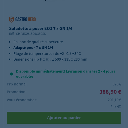
Saladette à poser ECO 7 x GN 1/4
Réf.:
GH-VRXH1500/330SS
En inox de qualité supérieure
Adapté pour 7 x GN 1/4
Plage de températures : de +2 °C à +8 °C
Dimensions (l x P x H) : 1 500 x 335 x 280 mm
Disponible immédiatement! Livraison dans les 2 - 4 jours
ouvrables
Prix normal:
590 €
388,90 €
Promotion:
Vous économisez:
201,10 €
Prix HT,
Ajouter au panier