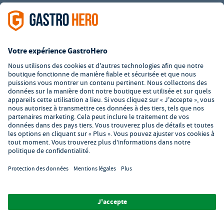
L’offre de la société GastroHero est exclusivement destinée aux
entreprises. Tous les prix sont des prix unitaires nets majorés de
la TVA légale en vigueur. Toutes les illustrations sont similaires.
Certaines méthodes de paiement peuvent entraîner des frais
supplémentaires
.
² PVC : Prix de Vente Conseillé par le fabricant
*A partir d'un montant de 350€ net. Jusqu'à cette date, les frais
de port s'élèvent à 7,90€ (hors TVA).
© 2026 GastroHero - Matériel et équipement de restauration -
Conditions générales de vente
/
Protection des données
/
Paramètres de confidentialité
/
Mentions légales
/
Formulaire de
signalement