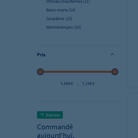
Vitrines chauffantes
(11)
Bains-marie
(14)
Soupières
(10)
Wärmelampen
(24)
Prix
5.599 €
-
7.199 €
Commandé
aujourd'hui,