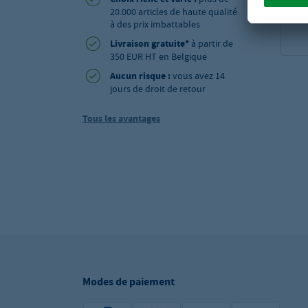
20.000 articles de haute qualité
à des prix imbattables
Livraison gratuite*
à partir de
350 EUR HT en Belgique
Aucun risque :
vous avez 14
jours de droit de retour
Tous les avantages
Modes de paiement