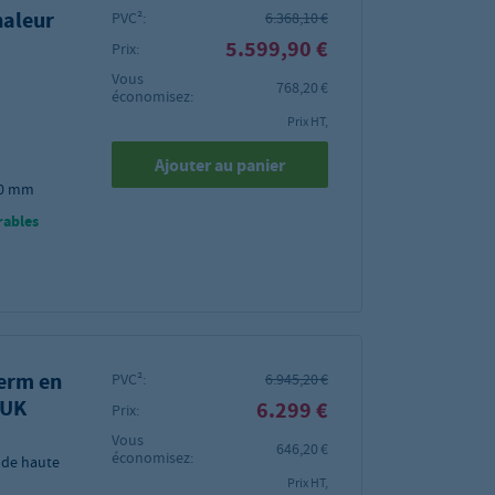
haleur
PVC²:
6.368,10 €
5.599,90 €
Prix:
Vous
768,20 €
économisez:
Prix HT,
Ajouter au panier
920 mm
rables
erm en
PVC²:
6.945,20 €
EUK
6.299 €
Prix:
Vous
646,20 €
économisez:
 de haute
Prix HT,