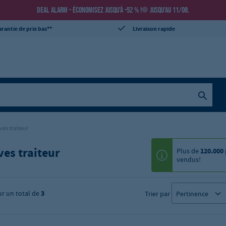
DEAL ALARM - ÉCONOMISEZ JUSQU’À -52 % !
JUSQU’AU 11/08.
rantie de prix bas**
Livraison rapide
ves traiteur
ves traiteur
Plus de
120.000
vendus!
ur un total de
3
Trier par