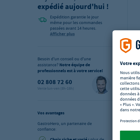
expédié aujourd'hui !
Expédition garantie le jour
même pour les commandes
passées avant 14 heures.
Afficher plus
Besoin d'un conseil ou d'une
assistance?
Notre équipe de
professionnels est à votre service!
02 808 72 60
Vente lun-ven (8h-18h)
Vos avantages
GastroHero, un partenaire de
confiance:
Choix riche et varié :
plus de