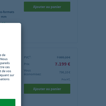
Ajouter au panier
ous-formats
30 mm
rables
erm en
PVC²:
7.995,10 €
EUK
7.199 €
Prix:
Vous
796,10 €
économisez:
 de haute
Prix HT,
Ajouter au panier
75 mm
rables