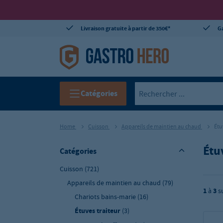
Livraison gratuite à partir de 350€*
Ga
Catégories
Home
Cuisson
Appareils de maintien au chaud
Étu
Étu
Catégories
Cuisson
(721)
Appareils de maintien au chaud
(79)
1
à
3
s
Chariots bains-marie
(16)
Étuves traiteur
(3)