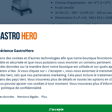
Champ d'application : de +2°C à +15°C
Froid ventilé
3x GN 1/1 - 200 + 1x GN 1/1 - 100 ou s
Dimensions (l x P x H) : 540 x 815 x 14
Délai de livraison : 20 - 25 jours ouv
Ajouter à vos favoris
Chariot à banquet Blancoth
acier inoxydable BLT 1220 
Réf.:
GH-572863
Chariot à banquet en acier inoxydable
qualité
Champ d'application : de +2°C à +15°C
Froid ventilé
5 x GN 1/1 - 200 ou sous-formats
Dimensions (l x P x H) : 540 x 815 x 17
Délai de livraison : 20 - 25 jours ouv