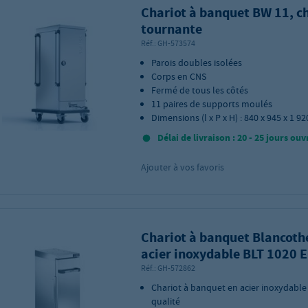
Chariot à banquet BW 11, c
tournante
Réf.:
GH-573574
Parois doubles isolées
Corps en CNS
Fermé de tous les côtés
11 paires de supports moulés
Dimensions (l x P x H) : 840 x 945 x 1 
Délai de livraison : 20 - 25 jours ouv
Ajouter à vos favoris
Chariot à banquet Blancoth
acier inoxydable BLT 1020 
Réf.:
GH-572862
Chariot à banquet en acier inoxydable
qualité