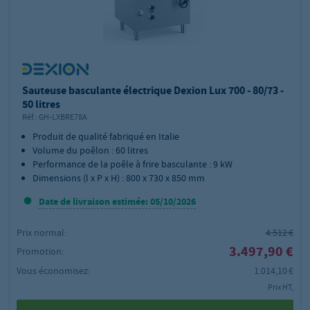
Sauteuse basculante électrique Dexion Lux 700 - 80/73 -
50 litres
Réf.:
GH-LXBRE78A
Produit de qualité fabriqué en Italie
Volume du poêlon : 60 litres
Performance de la poêle à frire basculante : 9 kW
Dimensions (l x P x H) : 800 x 730 x 850 mm
Date de livraison estimée: 05/10/2026
Prix normal:
4.512 €
3.497,90 €
Promotion:
Vous économisez:
1.014,10 €
Prix HT,