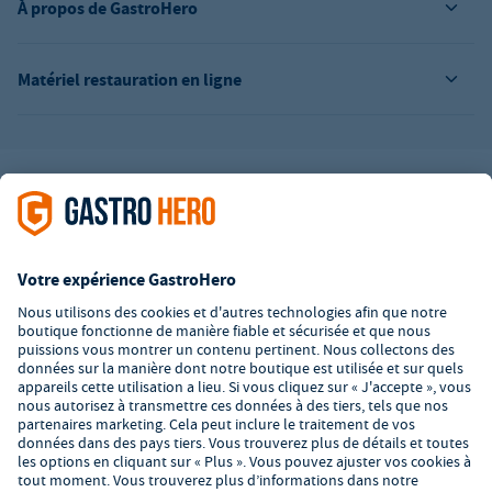
À propos de GastroHero
Matériel restauration en ligne
L’offre de la société GastroHero est exclusivement destinée aux
entreprises. Tous les prix sont des prix unitaires nets majorés de
la TVA légale en vigueur. Toutes les illustrations sont similaires.
Certaines méthodes de paiement peuvent entraîner des frais
supplémentaires
.
² PVC : Prix de Vente Conseillé par le fabricant
*A partir d'un montant de 350€ net. Jusqu'à cette date, les frais
de port s'élèvent à 7,90€ (hors TVA).