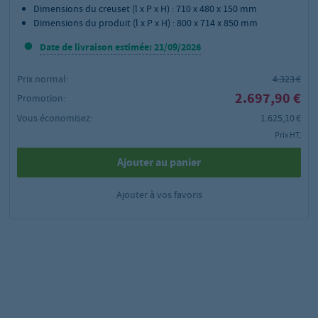
Dimensions du creuset (l x P x H) : 710 x 480 x 150 mm
Dimensions du produit (l x P x H) : 800 x 714 x 850 mm
Date de livraison estimée: 21/09/2026
Prix normal:
4.323 €
2.697,90 €
Promotion:
Vous économisez:
1.625,10 €
Prix HT,
Ajouter au panier
Ajouter à vos favoris