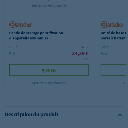
Bande de serrage pour fixation
Unité de base B
d'appareils 600 Imbiss
porte à battant
PVC²:
41 €
PVC²:
34,39 €
Prix:
Prix:
Prix HT
Ajouter
Ajouter à vos favoris
Aj
Description du produit