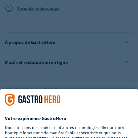
Formulaire de contact
À propos de GastroHero
Matériel restauration en ligne
L’offre de la société GastroHero est exclusivement destinée aux
entreprises. Tous les prix sont des prix unitaires nets majorés de
la TVA légale en vigueur. Toutes les illustrations sont similaires.
Certaines méthodes de paiement peuvent entraîner des frais
supplémentaires
.
² PVC : Prix de Vente Conseillé par le fabricant