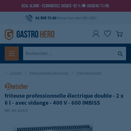
DEAL ALARM - ÉCONOMISEZ JUSQU’À -52 % !
JUSQU’AU 11/08.
02 808 72 60
Vente lun-ven (8h-18h)
Cuisson
Petits appareils de cuisson
Friteuses à poser
friteuse professionnelle électrique double - 2 x
6 l - avec vidange - 400 V - 600 IMBISS
Réf.:
GH-131413