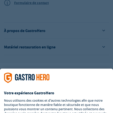
Formulaire de contact
À propos de GastroHero
Matériel restauration en ligne
L’offre de la société GastroHero est exclusivement destinée aux
entreprises. Tous les prix sont des prix unitaires nets majorés de
la TVA légale en vigueur. Toutes les illustrations sont similaires.
Certaines méthodes de paiement peuvent entraîner des frais
supplémentaires
.
² PVC : Prix de Vente Conseillé par le fabricant
*A partir d'un montant de 350€ net. Jusqu'à cette date, les frais