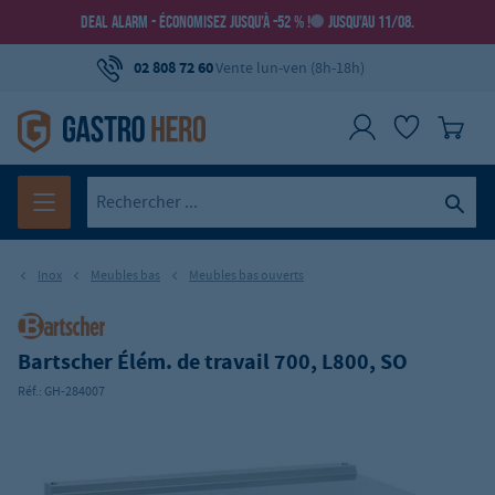
DEAL ALARM - ÉCONOMISEZ JUSQU’À -52 % !
JUSQU’AU 11/08.
02 808 72 60
Vente lun-ven (8h-18h)
Inox
Meubles bas
Meubles bas ouverts
Bartscher Élém. de travail 700, L800, SO
Réf.:
GH-284007