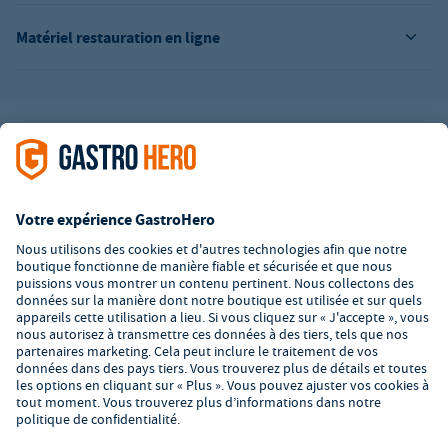
Matériel restauration en ligne
L’offre de la société GastroHero est exclusivement destinée aux
entreprises. Tous les prix sont des prix unitaires nets majorés de
la TVA légale en vigueur. Toutes les illustrations sont similaires.
Certaines méthodes de paiement peuvent entraîner des frais
supplémentaires
.
² PVC : Prix de Vente Conseillé par le fabricant
*A partir d'un montant de 350€ net. Jusqu'à cette date, les frais
de port s'élèvent à 7,90€ (hors TVA).
© 2026 GastroHero - Matériel et équipement de restauration -
Conditions générales de vente
/
Protection des données
/