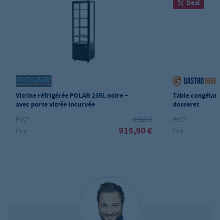
Deal
Vitrine réfrigérée POLAR 235L noire –
Table congélat
avec porte vitrée incurvée
dosseret
PVC²:
1.019 €
PVC²:
915,90 €
Prix:
Prix: