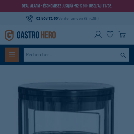
DEAL ALARM - ÉCONOMISEZ JUSQU’À -52 % !
JUSQU’AU 11/08.
02 808 72 60
Vente lun-ven (8h-18h)
Froid
Vitrine à gâteaux Bartscher - 72L
Réf.:
GH-700207G