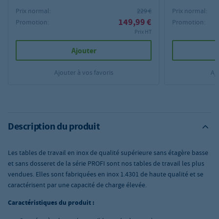
pour tables et armoires de travail PROFI
tables de travai
Prix normal:
229 €
Prix normal:
PROFI
149,99 €
Promotion:
Promotion:
Prix HT
Ajouter
Ajouter à vos favoris
Aj
Description du produit
Les tables de travail en inox de qualité supérieure sans étagère basse
et sans dosseret de la série PROFI sont nos tables de travail les plus
vendues. Elles sont fabriquées en inox 1.4301 de haute qualité et se
caractérisent par une capacité de charge élevée.
Caractéristiques du produit :