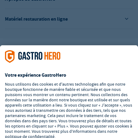
Matériel restauration en ligne
L’offre de la société GastroHero est exclusivement destinée aux
entreprises. Tous les prix sont des prix unitaires nets majorés de
la TVA légale en vigueur. Toutes les illustrations sont similaires.
Certaines méthodes de paiement peuvent entraîner des frais
supplémentaires
.
² PVC : Prix de Vente Conseillé par le fabricant
*A partir d'un montant de 350€ net. Jusqu'à cette date, les frais
de port s'élèvent à 7,90€ (hors TVA).
© 2026 GastroHero - Matériel et équipement de restauration -