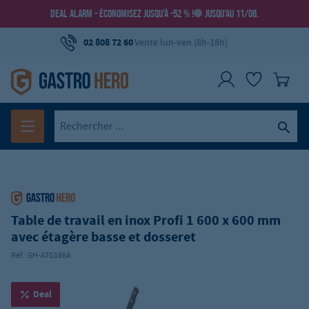
DEAL ALARM - ÉCONOMISEZ JUSQU’À -52 % !
JUSQU’AU 11/08.
02 808 72 60
Vente lun-ven (8h-18h)
Table de travail en inox Profi 1 600 x 600 mm
avec étagère basse et dosseret
Réf.:
GH-ATG166A
Deal