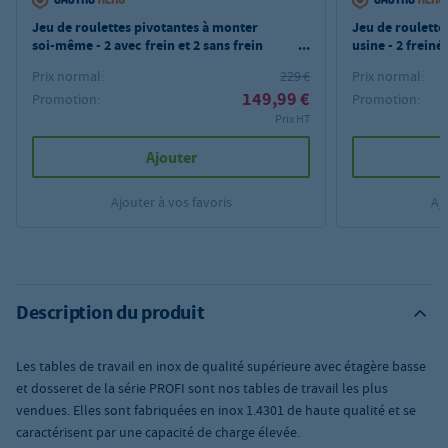
Jeu de roulettes pivotantes à monter
Jeu de roulette
soi-même - 2 avec frein et 2 sans frein
usine - 2 freiné
pour tables et armoires de travail PROFI
tables de travai
Prix normal:
229 €
Prix normal:
PROFI
149,99 €
Promotion:
Promotion:
Prix HT
Ajouter
Ajouter à vos favoris
Aj
Description du produit
Les tables de travail en inox de qualité supérieure avec étagère basse
et dosseret de la série PROFI sont nos tables de travail les plus
vendues. Elles sont fabriquées en inox 1.4301 de haute qualité et se
caractérisent par une capacité de charge élevée.