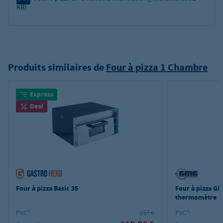
KB)
Produits similaires de
Four à pizza 1 Chambre
Express
Deal
Four à pizza Basic 35
Four à pizza GM
thermomètre
PVC²:
257 €
PVC²: