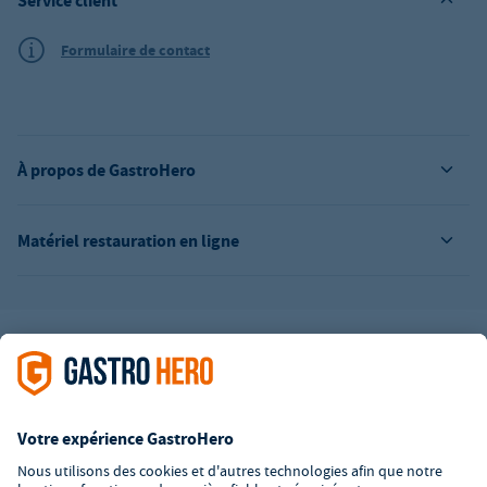
Service client
Formulaire de contact
À propos de GastroHero
Matériel restauration en ligne
L’offre de la société GastroHero est exclusivement destinée aux
entreprises. Tous les prix sont des prix unitaires nets majorés de
la TVA légale en vigueur. Toutes les illustrations sont similaires.
Certaines méthodes de paiement peuvent entraîner des frais
supplémentaires
.
² PVC : Prix de Vente Conseillé par le fabricant