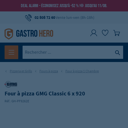
DEAL ALARM - ÉCONOMISEZ JUSQU’À -52 % !
JUSQU’AU 11/08.
02 808 72 60
Vente lun-ven (8h-18h)
Pizzeria et Grills
Fours à pizza
Four à pizza 1 Chambre
Four à pizza GMG Classic 6 x 920
Réf.:
GH-PF9262E