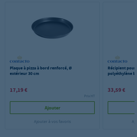
Plaque à pizza à bord renforcé, Ø
Récipient pour 
extérieur 30 cm
polyéthylène b
17,19 €
33,59 €
Prix HT
Ajouter
Ajouter à vos favoris
Aj