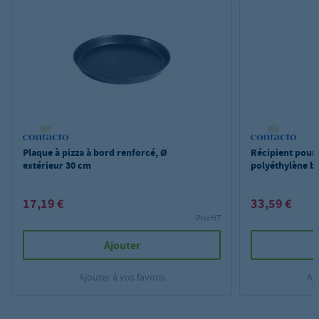
Plaque à pizza à bord renforcé, Ø
Récipient pour 
extérieur 30 cm
polyéthylène b
17,19 €
33,59 €
Prix HT
Ajouter
Ajouter à vos favoris
Aj