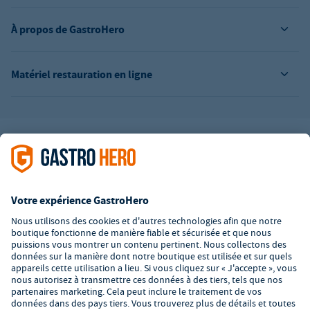
À propos de GastroHero
Matériel restauration en ligne
L’offre de la société GastroHero est exclusivement destinée aux
entreprises. Tous les prix sont des prix unitaires nets majorés de
la TVA légale en vigueur. Toutes les illustrations sont similaires.
Certaines méthodes de paiement peuvent entraîner des frais
supplémentaires
.
² PVC : Prix de Vente Conseillé par le fabricant
*A partir d'un montant de 350€ net. Jusqu'à cette date, les frais
de port s'élèvent à 7,90€ (hors TVA).