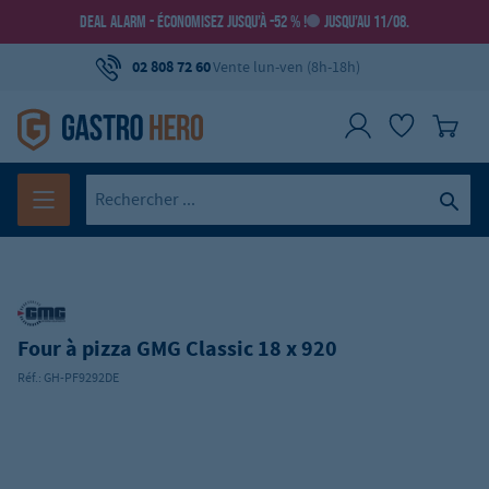
DEAL ALARM - ÉCONOMISEZ JUSQU’À -52 % !
JUSQU’AU 11/08.
02 808 72 60
Vente lun-ven (8h-18h)
Four à pizza GMG Classic 18 x 920
Réf.:
GH-PF9292DE