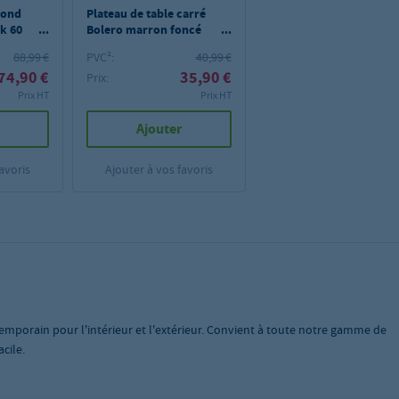
rond
Plateau de table carré
k 60
Bolero marron foncé
600mm
88,99 €
PVC²:
40,99 €
74,90 €
35,90 €
Prix:
Prix HT
Prix HT
Ajouter
avoris
Ajouter à vos favoris
porain pour l'intérieur et l'extérieur. Convient à toute notre gamme de
cile.