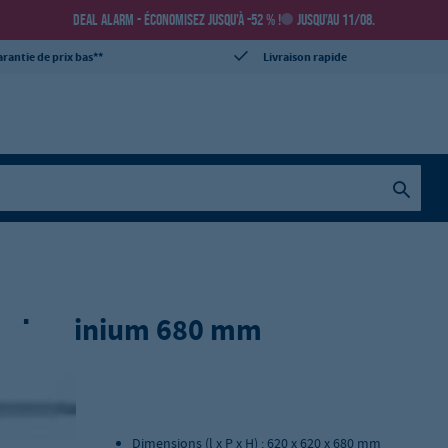
DEAL ALARM - ÉCONOMISEZ JUSQU’À -52 % !
JUSQU’AU 11/08.
rantie de prix bas**
Livraison rapide
en aluminium 680 mm
Dimensions (l x P x H) : 620 x 620 x 680 mm