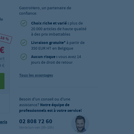
GastroHero, un partenaire de
confiance:
de
Choix riche et varié :
plus de
20.000 articles de haute qualité
à des prix imbattables
-16 %
Livraison gratuite*
à partir de
 €
350 EUR HT en Belgique
Aucun risque :
vous avez 14
ort
jours de droit de retour
9 €
Tous les avantages
Besoin d'un conseil ou d'une
assistance?
Notre équipe de
professionnels est à votre service!
02 808 72 60
oris
Vente lun-ven (8h-18h)