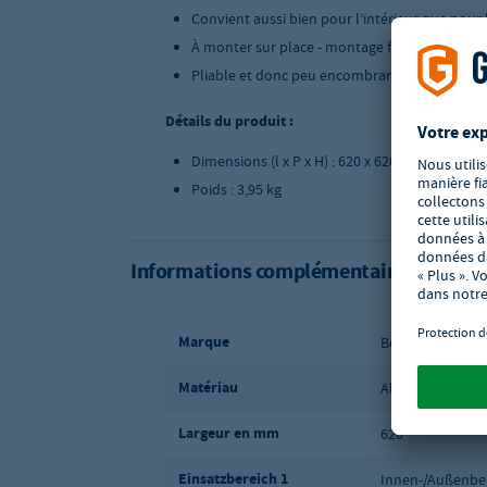
Convient aussi bien pour l’intérieur que pour l
À monter sur place - montage facile
Pliable et donc peu encombrant
Détails du produit :
Dimensions (l x P x H) : 620 x 620 x 680 mm
Poids : 3,95 kg
Informations complémentaires
Marque
Bolero
Matériau
Aluminium
Largeur en mm
620
Einsatzbereich 1
Innen-/Außenbe