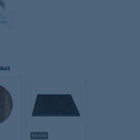
ssus.
duit