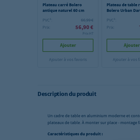
Plateau carré Bolero
Plateau de table 
antique naturel 60 cm
Bolero Urban Dar
cm
PVC²:
66,99 €
PVC²:
56,90 €
Prix:
Prix:
Prix HT
Ajouter
Ajouter
Ajouter à vos favoris
Ajouter à vos f
Description du produit
Un cadre de table en aluminium moderne et contem
plateaux de table. À monter sur place - montage fa
Caractéristiques du produit :