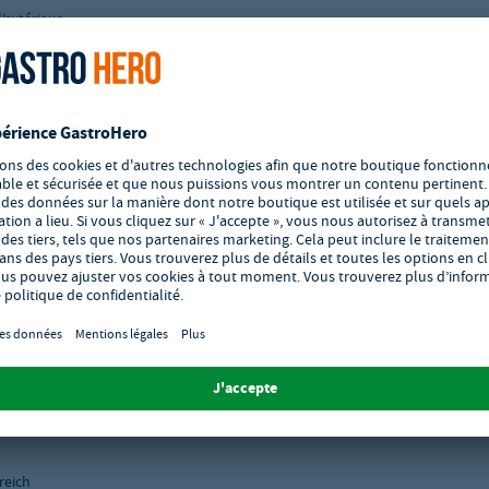
’extérieur
reich