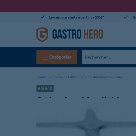
Livraison gratuite à partir de 350€*
Ga
Catégories
Home
Cadre de table pliable en aluminium 680 mm
Cadre de table pliable 
Réf.:
GH-GF962