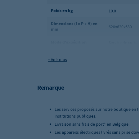
Poids en kg
10.0
Dimensions (l x P x H) en
620x620x680
mm
Mode d'expédition
Service de colis
Pliabilité
Repliable
+ Voir plus
Remarque
Les services proposés sur notre boutique en l
institutions publiques.
Livraison sans frais de port* en Belgique.
Les appareils électriques livrés sans prise doi