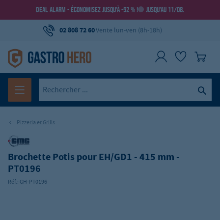
DEAL ALARM - ÉCONOMISEZ JUSQU’À -52 % !
JUSQU’AU 11/08.
02 808 72 60
Vente lun-ven (8h-18h)
Pizzeria et Grills
Brochette Potis pour EH/GD1 - 415 mm -
PT0196
Réf.:
GH-PT0196