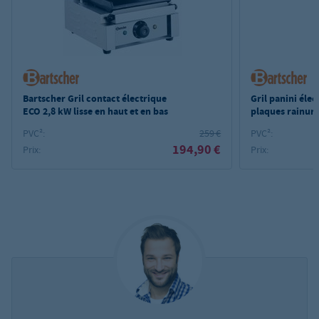
Bartscher Gril contact électrique
Gril panini éle
ECO 2,8 kW lisse en haut et en bas
plaques rainuré
PVC²:
259 €
PVC²:
194,90 €
Prix:
Prix: