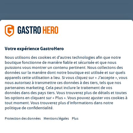
L’offre de la société GastroHero est exclusivement destinée aux
entreprises. Tous les prix sont des prix unitaires nets majorés de
la TVA légale en vigueur. Toutes les illustrations sont similaires.
Certaines méthodes de paiement peuvent entraîner des frais
supplémentaires
.
² PVC : Prix de Vente Conseillé par le fabricant
*A partir d'un montant de 350€ net. Jusqu'à cette date, les frais
de port s'élèvent à 7,90€ (hors TVA).
© 2026 GastroHero - Matériel et équipement de restauration -
Conditions générales de vente
/
Protection des données
/
Paramètres de confidentialité
/
Mentions légales
/
Formulaire de
signalement