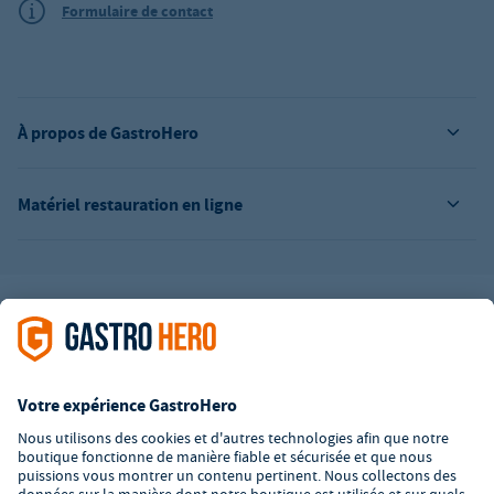
Formulaire de contact
À propos de GastroHero
Matériel restauration en ligne
L’offre de la société GastroHero est exclusivement destinée aux
entreprises. Tous les prix sont des prix unitaires nets majorés de
la TVA légale en vigueur. Toutes les illustrations sont similaires.
Certaines méthodes de paiement peuvent entraîner des frais
supplémentaires
.
² PVC : Prix de Vente Conseillé par le fabricant
*A partir d'un montant de 350€ net. Jusqu'à cette date, les frais