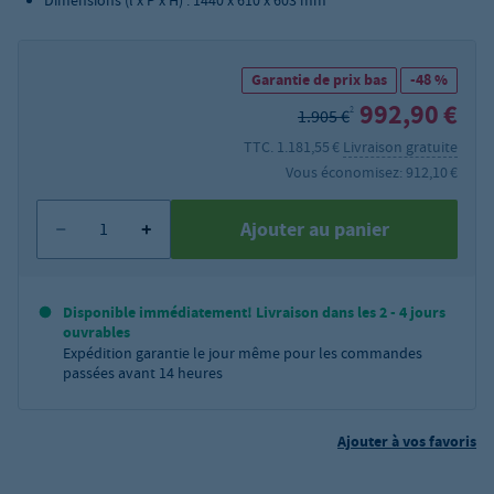
Dimensions (l x P x H) : 1440 x 610 x 603 mm
Garantie de prix bas
-48 %
992,90 €
2
1.905 €
TTC. 1.181,55 €
Livraison gratuite
Vous économisez: 912,10 €
Ajouter au panier
Disponible immédiatement! Livraison dans les 2 - 4 jours
ouvrables
Expédition garantie le jour même pour les commandes
passées avant 14 heures
Ajouter à vos favoris