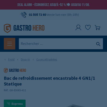
DEAL ALARM - ÉCONOMISEZ JUSQU’À -52 % !
JUSQU’AU 11/08.
02 808 72 60
Vente lun-ven (8h-18h)
Froid
Drop-In
Cuves réfrigérées
Bac de refroidissement encastrable 4 GN1/1
Statique
Réf.:
GH-EKWS-411
Express