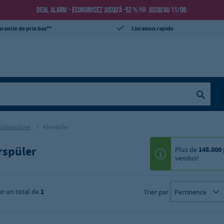
DEAL ALARM - ÉCONOMISEZ JUSQU’À -52 % !
JUSQU’AU 11/08.
rantie de prix bas**
Livraison rapide
pülmaschine
Klarspüler
rspüler
Plus de
148.000
vendus!
ur un total de
1
Trier par