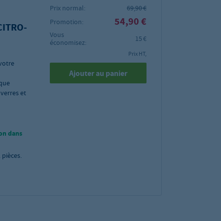
Prix normal:
69,90 €
54,90 €
Promotion:
 CITRO-
Vous
15 €
économisez:
Prix HT,
votre
Ajouter au panier
ique
verres et
on dans
2
pièces.