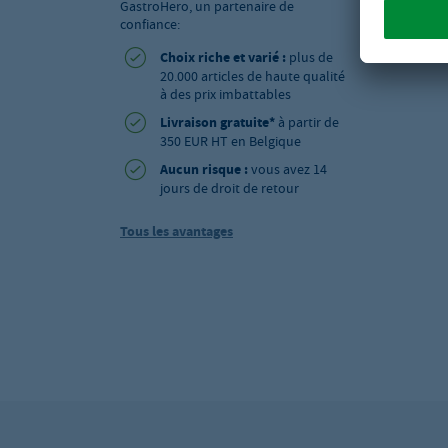
GastroHero, un partenaire de
confiance:
Choix riche et varié :
plus de
20.000 articles de haute qualité
à des prix imbattables
Livraison gratuite*
à partir de
350 EUR HT en Belgique
Aucun risque :
vous avez 14
jours de droit de retour
Tous les avantages