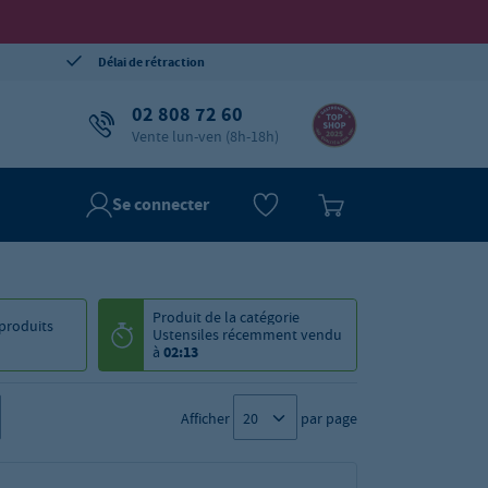
Délai de rétraction
02 808 72 60
Vente lun-ven (8h-18h)
Se connecter
Produit de la catégorie
produits
Ustensiles
récemment vendu
à
02:13
Afficher
par page