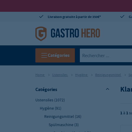
Livraison gratuite à partir de 350€*
Ga
Catégories
Home
Ustensiles
Hygiène
Reinigungsmittel
S
Kla
Catégories
Ustensiles
(1072)
Hygiène
(91)
1
à
1
s
Reinigungsmittel
(16)
Spülmaschine
(3)