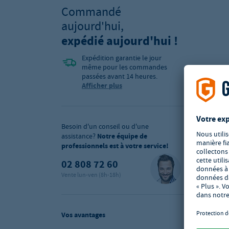
Commandé
aujourd'hui,
expédié aujourd'hui !
Expédition garantie le jour
même pour les commandes
passées avant 14 heures.
Afficher plus
Besoin d'un conseil ou d'une
assistance?
Notre équipe de
professionnels est à votre service!
02 808 72 60
Vente lun-ven (8h-18h)
Vos avantages