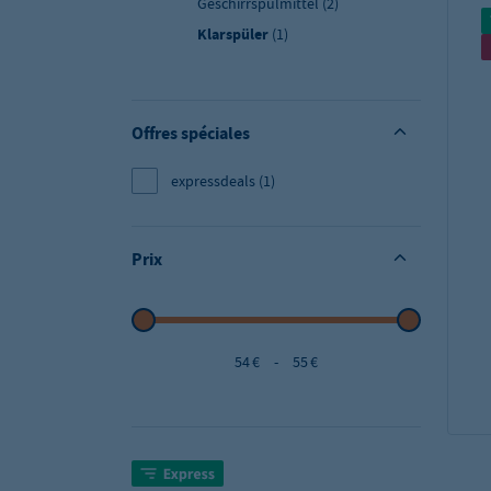
Geschirrspülmittel
(2)
Klarspüler
(1)
Offres spéciales
expressdeals
(1)
Prix
54 €
-
55 €