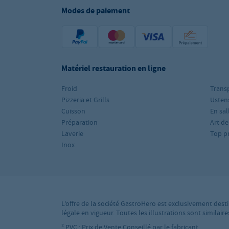
Modes de paiement
Matériel restauration en ligne
Froid
Trans
Pizzeria et Grills
Ustens
Cuisson
En sal
Préparation
Art de
Laverie
Top p
Inox
L’offre de la société GastroHero est exclusivement desti
légale en vigueur. Toutes les illustrations sont simila
² PVC : Prix de Vente Conseillé par le fabricant