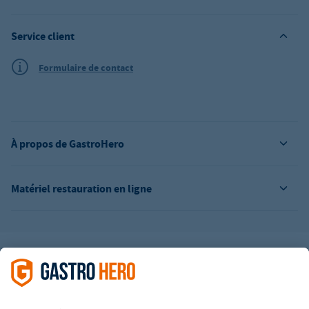
Service client
Formulaire de contact
À propos de GastroHero
Matériel restauration en ligne
L’offre de la société GastroHero est exclusivement destinée aux
entreprises. Tous les prix sont des prix unitaires nets majorés de
la TVA légale en vigueur. Toutes les illustrations sont similaires.
Certaines méthodes de paiement peuvent entraîner des frais