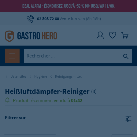
DEAL ALARM - ÉCONOMISEZ JUSQU’À -52 % !
JUSQU’AU 11/08.
02 808 72 60
Vente lun-ven (8h-18h)
Ustensiles
Hygiène
Reinigungsmittel
Heißluftdämpfer-Reiniger
(3)
01:42
Produit récemment vendu à
Filtrer sur