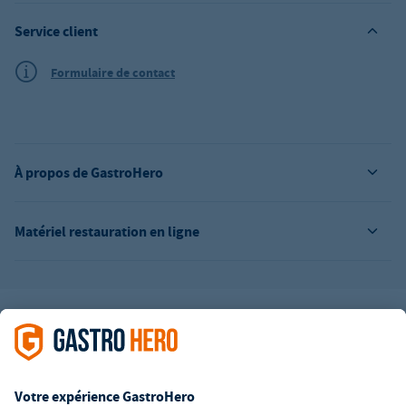
Service client
Formulaire de contact
À propos de GastroHero
Matériel restauration en ligne
L’offre de la société GastroHero est exclusivement destinée aux
entreprises. Tous les prix sont des prix unitaires nets majorés de
la TVA légale en vigueur. Toutes les illustrations sont similaires.
Certaines méthodes de paiement peuvent entraîner des frais
supplémentaires
.