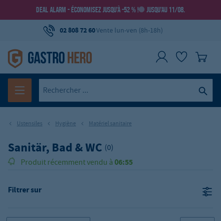
DEAL ALARM - ÉCONOMISEZ JUSQU’À -52 % !
JUSQU’AU 11/08.
02 808 72 60
Vente lun-ven (8h-18h)
Ustensiles
Hygiène
Matériel sanitaire
Sanitär, Bad & WC
(0)
06:55
Produit récemment vendu à
Filtrer sur