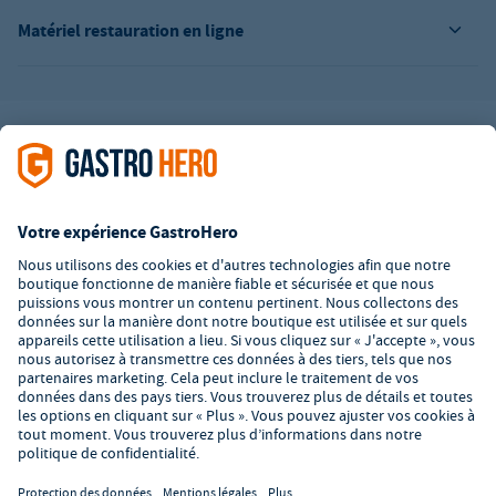
Matériel restauration en ligne
L’offre de la société GastroHero est exclusivement destinée aux
entreprises. Tous les prix sont des prix unitaires nets majorés de
la TVA légale en vigueur. Toutes les illustrations sont similaires.
Certaines méthodes de paiement peuvent entraîner des frais
supplémentaires
.
² PVC : Prix de Vente Conseillé par le fabricant
*A partir d'un montant de 350€ net. Jusqu'à cette date, les frais
de port s'élèvent à 7,90€ (hors TVA).
© 2026 GastroHero - Matériel et équipement de restauration -
Conditions générales de vente
/
Protection des données
/
Paramètres de confidentialité
/
Mentions légales
/
Formulaire de