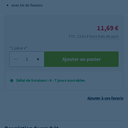
avec kit de fixation
11,69 €
TTC. 13,91 €
hors frais de port
"1 pièce x"
Ajouter au panier
Délai de livraison : 4 - 7 jours ouvrables
Ajouter à vos favoris