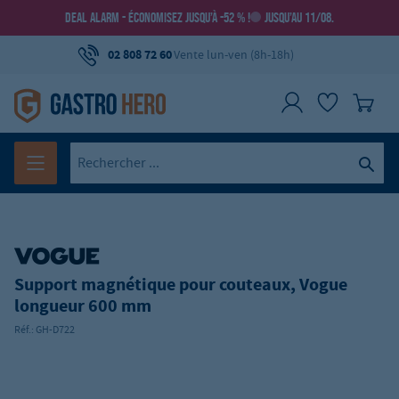
DEAL ALARM - ÉCONOMISEZ JUSQU’À -52 % !
JUSQU’AU 11/08.
02 808 72 60
Vente lun-ven (8h-18h)
Support magnétique pour couteaux, Vogue
longueur 600 mm
Réf.:
GH-D722