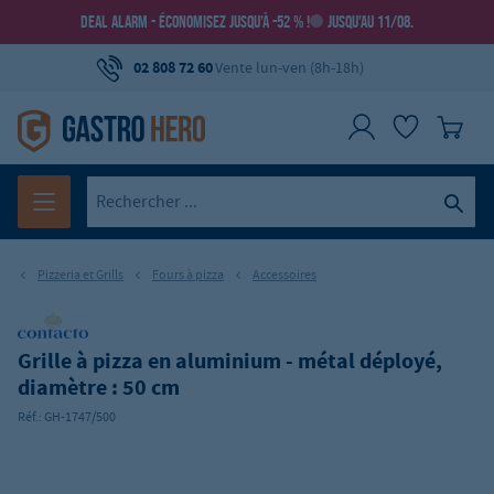
DEAL ALARM - ÉCONOMISEZ JUSQU’À -52 % !
JUSQU’AU 11/08.
02 808 72 60
Vente lun-ven (8h-18h)
Pizzeria et Grills
Fours à pizza
Accessoires
Grille à pizza en aluminium - métal déployé,
diamètre : 50 cm
Réf.:
GH-1747/500