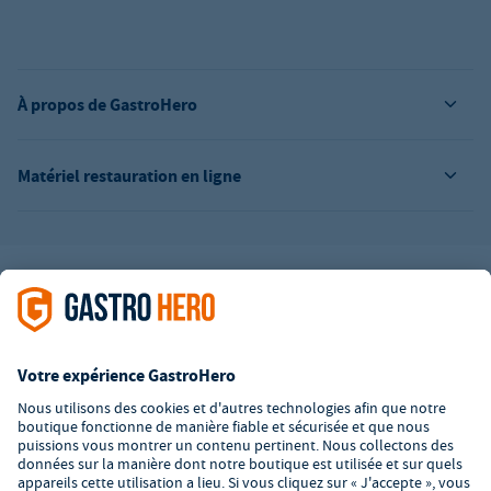
À propos de GastroHero
Matériel restauration en ligne
L’offre de la société GastroHero est exclusivement destinée aux
entreprises. Tous les prix sont des prix unitaires nets majorés de
la TVA légale en vigueur. Toutes les illustrations sont similaires.
Certaines méthodes de paiement peuvent entraîner des frais
supplémentaires
.
² PVC : Prix de Vente Conseillé par le fabricant
*A partir d'un montant de 350€ net. Jusqu'à cette date, les frais
de port s'élèvent à 7,90€ (hors TVA).