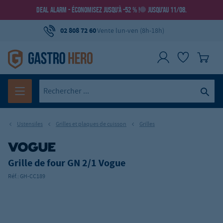
DEAL ALARM - ÉCONOMISEZ JUSQU’À -52 % !
JUSQU’AU 11/08.
02 808 72 60
Vente lun-ven (8h-18h)
Ustensiles
Grilles et plaques de cuisson
Grilles
Grille de four GN 2/1 Vogue
Réf.:
GH-CC189